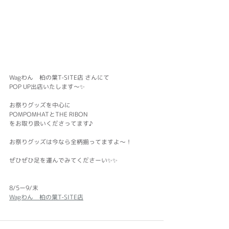
Wagわん　柏の葉T-SITE店 さんにて
POP UP出店いたします～✨
お祭りグッズを中心に
POMPOMHATとTHE RIBON
をお取り扱いくださってます♪
お祭りグッズは今なら全柄揃ってますよ～！
ぜひぜひ足を運んでみてくださーい✨✨
8/5ー9/末
Wagわん　柏の葉T-SITE店