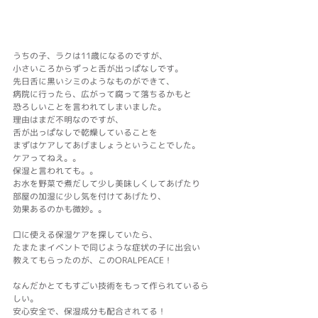
うちの子、ラクは11歳になるのですが、
小さいころからずっと舌が出っぱなしです。
先日舌に黒いシミのようなものができて、
病院に行ったら、広がって腐って落ちるかもと
恐ろしいことを言われてしまいました。
理由はまだ不明なのですが、
舌が出っぱなしで乾燥していることを
まずはケアしてあげましょうということでした。
ケアってねえ。。
保湿と言われても。。
お水を野菜で煮だして少し美味しくしてあげたり
部屋の加湿に少し気を付けてあげたり、
効果あるのかも微妙。。
口に使える保湿ケアを探していたら、
たまたまイベントで同じような症状の子に出会い
教えてもらったのが、このORALPEACE！
なんだかとてもすごい技術をもって作られているら
しい。
安心安全で、保湿成分も配合されてる！