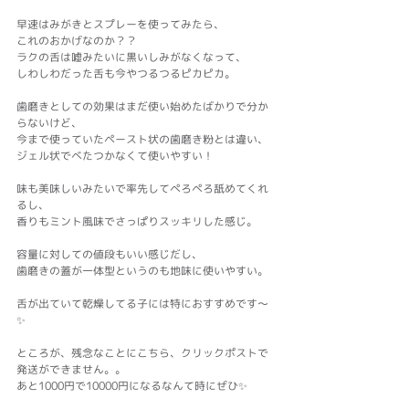
早速はみがきとスプレーを使ってみたら、
これのおかげなのか？？
ラクの舌は嘘みたいに黒いしみがなくなって、
しわしわだった舌も今やつるつるピカピカ。
歯磨きとしての効果はまだ使い始めたばかりで分か
らないけど、
今まで使っていたペースト状の歯磨き粉とは違い、
ジェル状でべたつかなくて使いやすい！
味も美味しいみたいで率先してぺろぺろ舐めてくれ
るし、
香りもミント風味でさっぱりスッキリした感じ。
容量に対しての値段もいい感じだし、
歯磨きの蓋が一体型というのも地味に使いやすい。
舌が出ていて乾燥してる子には特におすすめです～
✨
ところが、残念なことにこちら、クリックポストで
発送ができません。。
あと1000円で10000円になるなんて時にぜひ✨