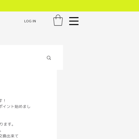
LOG IN
た！
す！
ポイント始めまし
まります。
。
交換出来て