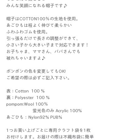
みんな笑顔になれる帽子です♪
帽子はCOTTON100％の生地を使用。
あごひもは程よく伸びて柔らかい
ふわふわゴムを使用。
引っ張るだけで長さの調整ができて、
小さい子から大きい子まで対応できます！
お子ちゃま、ママさん、パパさんでも
被れちゃいますよ♪
ポンポンの色を変更してもOK!
ご希望の際は必ずご記入下さい。
表：Cotton 100 %
裏：Polyester 100 %
pompom:Wool 100％
蛍光色のみ Acrylic 100%
あごひも：Nylon92% PU8%
1つお買い上げごとに専用クラフト袋を1枚
お付けします。お届けの際は不織布袋に簡単