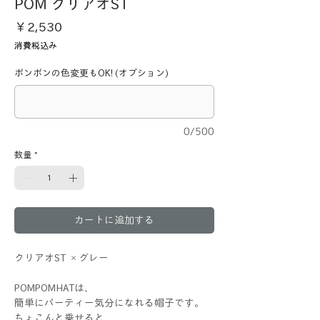
POM クリアオST
価
￥2,530
格
消費税込み
ポンポンの色変更もOK! (オプション)
0/500
数量
*
カートに追加する
クリアオST ×グレー
POMPOMHATは、
簡単にパーティー気分になれる帽子です。
ちょこんと乗せると