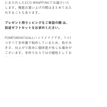
にお入れしたECO WRAPPINGでお届けいた
します。複数お買い上げの際はまとめてお入
れすることもあります。
プレゼント用ラッピングをご希望の際 は、
別途ギフトセットをお求めください。
POMPOMHATはALLハンドメイドです。1つ1
つすべて手作業で制作しているため、色や大
きさ、仕上がり具合に個体差が生じる場合が
ございます。手作りならではの個性としてお
楽しみください！
写真と比較した際にサイズ・色・仕様などに
多少の誤差が生じる場合がございます。
また商品のデザインや仕様などは予告なく変
更する場合がございます。
あらかじめご了承くださいませ。
配送について