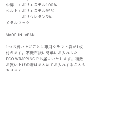
中綿 ：ポリエステル100%
ベルト：ポリエステル85%
ポリウレタン5%
メタルフック
MADE IN JAPAN
1つお買い上げごとに専用クラフト袋が1枚
付きます。不織布袋に簡単にお入れした
ECO WRAPPINGでお届けいたします。複数
お買い上げの際はまとめてお入れすることも
あります。
ラッピングをご希望の際 は、
別途ギフトセットをお求めください。
THERIBONはALLハンドメイドです。1つ1つ
すべて手作業で制作しているため、色や大き
さ、仕上がり具合に個体差が生じる場合がご
ざいます。手作りならではの個性としてお楽
しみください！