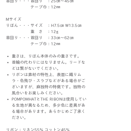
首回り・・・首回り ：25㎝～45㎝
テープ巾：12㎜
Mサイズ
りぼん・・・サイズ ：H7.5㎝ W13.5㎝
重 さ ：12g
首回り・・・首回り ：33㎝～62㎝
テープ巾：12㎜
重さは、りぼん本体のみの重さです。
首輪の代わりにはなりません。リードな
どは繋がないでください。
リボンは素材の特性上、表面に織りム
ラ・色飛び・スラブなどがある場合がご
ざいますが、麻独特の特徴です。独特の
風合いをお楽しみください。
POMPOMHATとTHE RIBONは使用してい
る生地が異なるため、多少色に差異があ
る場合があります。あらかじめご了承く
ださい。
リボン：リネン55% コットン45%