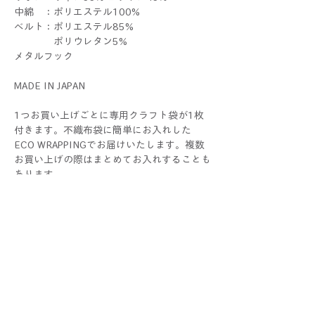
中綿 ：ポリエステル100%
ベルト：ポリエステル85%
ポリウレタン5%
メタルフック
MADE IN JAPAN
1つお買い上げごとに専用クラフト袋が1枚
付きます。不織布袋に簡単にお入れした
ECO WRAPPINGでお届けいたします。複数
お買い上げの際はまとめてお入れすることも
あります。
ラッピングをご希望の際 は、
別途ギフトセットをお求めください。
THERIBONはALLハンドメイドです。1つ1つ
すべて手作業で制作しているため、色や大き
さ、仕上がり具合に個体差が生じる場合がご
ざいます。手作りならではの個性としてお楽
しみください！