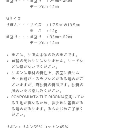
首回り・・・首回り ：25㎝～45㎝
テープ巾：12㎜
Mサイズ
りぼん・・・サイズ ：H7.5㎝ W13.5㎝
重 さ ：12g
首回り・・・首回り ：33㎝～62㎝
テープ巾：12㎜
重さは、りぼん本体のみの重さです。
首輪の代わりにはなりません。リードな
どは繋がないでください。
リボンは素材の特性上、表面に織りム
ラ・色飛び・スラブなどがある場合がご
ざいますが、麻独特の特徴です。独特の
風合いをお楽しみください。
POMPOMHATとTHE RIBONは使用してい
る生地が異なるため、多少色に差異があ
る場合があります。あらかじめご了承く
ださい。
リボン：リネン55% コットン45%