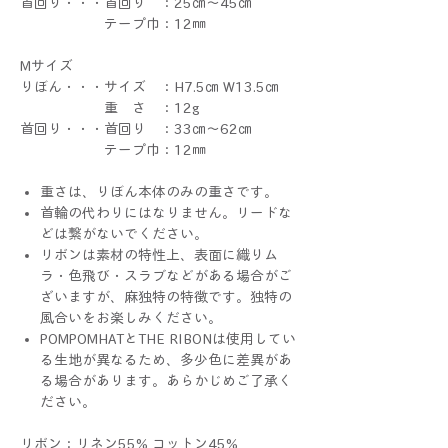
首回り・・・首回り ：25㎝～45㎝
テープ巾：12㎜
Mサイズ
りぼん・・・サイズ ：H7.5㎝ W13.5㎝
重 さ ：12g
首回り・・・首回り ：33㎝～62㎝
テープ巾：12㎜
重さは、りぼん本体のみの重さです。
首輪の代わりにはなりません。リードな
どは繋がないでください。
リボンは素材の特性上、表面に織りム
ラ・色飛び・スラブなどがある場合がご
ざいますが、麻独特の特徴です。独特の
風合いをお楽しみください。
POMPOMHATとTHE RIBONは使用してい
る生地が異なるため、多少色に差異があ
る場合があります。あらかじめご了承く
ださい。
リボン：リネン55% コットン45%