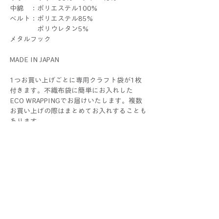
中綿 ：ポリエステル100%
ベルト：ポリエステル85%
ポリウレタン5%
メタルフック
MADE IN JAPAN
1つお買い上げごとに専用クラフト袋が1枚
付きます。不織布袋に簡単にお入れした
ECO WRAPPINGでお届けいたします。複数
お買い上げの際はまとめてお入れすることも
あります。
ラッピングをご希望の際 は、
別途ギフトセットをお求めください。
THERIBONはALLハンドメイドです。1つ1つ
すべて手作業で制作しているため、色や大き
さ、仕上がり具合に個体差が生じる場合がご
ざいます。手作りならではの個性としてお楽
しみください！