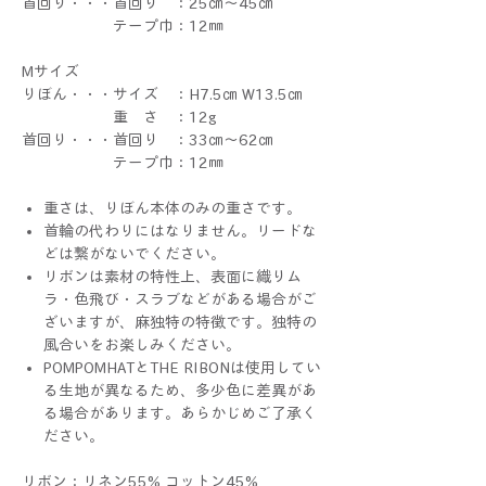
首回り・・・首回り ：25㎝～45㎝
テープ巾：12㎜
Mサイズ
りぼん・・・サイズ ：H7.5㎝ W13.5㎝
重 さ ：12g
首回り・・・首回り ：33㎝～62㎝
テープ巾：12㎜
重さは、りぼん本体のみの重さです。
首輪の代わりにはなりません。リードな
どは繋がないでください。
リボンは素材の特性上、表面に織りム
ラ・色飛び・スラブなどがある場合がご
ざいますが、麻独特の特徴です。独特の
風合いをお楽しみください。
POMPOMHATとTHE RIBONは使用してい
る生地が異なるため、多少色に差異があ
る場合があります。あらかじめご了承く
ださい。
リボン：リネン55% コットン45%