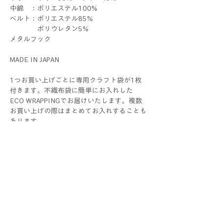
中綿 ：ポリエステル100%
ベルト：ポリエステル85%
ポリウレタン5%
メタルフック
MADE IN JAPAN
1つお買い上げごとに専用クラフト袋が1枚
付きます。不織布袋に簡単にお入れした
ECO WRAPPINGでお届けいたします。複数
お買い上げの際はまとめてお入れすることも
あります。
ラッピングをご希望の際 は、
別途ギフトセットをお求めください。
THERIBONはALLハンドメイドです。1つ1つ
すべて手作業で制作しているため、色や大き
さ、仕上がり具合に個体差が生じる場合がご
ざいます。手作りならではの個性としてお楽
しみください！