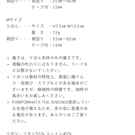
首回り・・・首回り ：25㎝～45㎝
テープ巾：12㎜
Mサイズ
りぼん・・・サイズ ：H7.5㎝ W13.5㎝
重 さ ：12g
首回り・・・首回り ：33㎝～62㎝
テープ巾：12㎜
重さは、りぼん本体のみの重さです。
首輪の代わりにはなりません。リードな
どは繋がないでください。
リボンは素材の特性上、表面に織りム
ラ・色飛び・スラブなどがある場合がご
ざいますが、麻独特の特徴です。独特の
風合いをお楽しみください。
POMPOMHATとTHE RIBONは使用してい
る生地が異なるため、多少色に差異があ
る場合があります。あらかじめご了承く
ださい。
リボン：リネン55% コットン45%