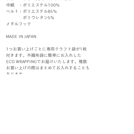
中綿 ：ポリエステル100%
ベルト：ポリエステル85%
ポリウレタン5%
メタルフック
MADE IN JAPAN
1つお買い上げごとに専用クラフト袋が1枚
付きます。不織布袋に簡単にお入れした
ECO WRAPPINGでお届けいたします。複数
お買い上げの際はまとめてお入れすることも
あります。
ラッピングをご希望の際 は、
別途ギフトセットをお求めください。
THERIBONはALLハンドメイドです。1つ1つ
すべて手作業で制作しているため、色や大き
さ、仕上がり具合に個体差が生じる場合がご
ざいます。手作りならではの個性としてお楽
しみください！