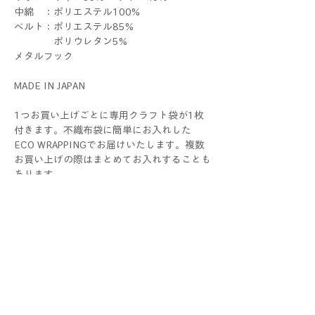
中綿 ：ポリエステル100%
ベルト：ポリエステル85%
ポリウレタン5%
メタルフック
MADE IN JAPAN
1つお買い上げごとに専用クラフト袋が1枚
付きます。不織布袋に簡単にお入れした
ECO WRAPPINGでお届けいたします。複数
お買い上げの際はまとめてお入れすることも
あります。
ラッピングをご希望の際 は、
別途ギフトセットをお求めください。
THERIBONはALLハンドメイドです。1つ1つ
すべて手作業で制作しているため、色や大き
さ、仕上がり具合に個体差が生じる場合がご
ざいます。手作りならではの個性としてお楽
しみください！