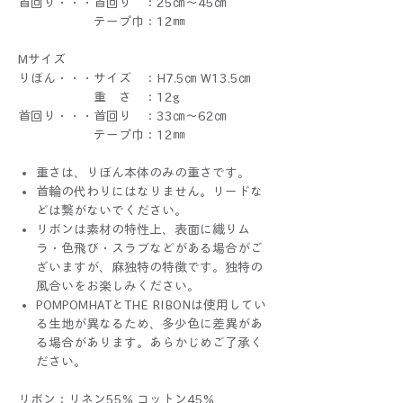
首回り・・・首回り ：25㎝～45㎝
テープ巾：12㎜
Mサイズ
りぼん・・・サイズ ：H7.5㎝ W13.5㎝
重 さ ：12g
首回り・・・首回り ：33㎝～62㎝
テープ巾：12㎜
重さは、りぼん本体のみの重さです。
首輪の代わりにはなりません。リードな
どは繋がないでください。
リボンは素材の特性上、表面に織りム
ラ・色飛び・スラブなどがある場合がご
ざいますが、麻独特の特徴です。独特の
風合いをお楽しみください。
POMPOMHATとTHE RIBONは使用してい
る生地が異なるため、多少色に差異があ
る場合があります。あらかじめご了承く
ださい。
リボン：リネン55% コットン45%