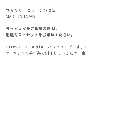
ひらひら： コットン100%
MADE IN JAPAN
ラッピングをご希望の際 は、
別途ギフトセットをお求めください。
CLOWN COLLARはALLハンドメイドです。1
つ1つすべて手作業で制作しているため、色
や大きさ、仕上がり具合に個体差が生じる場
合がございます。手作りならではの個性とし
てお楽しみください！
写真と比較した際にサイズ・色・仕様などに
多少の誤差が生じる場合がございます。あら
かじめご了承くださいませ。
配送と返品について
クリックポスト配送(¥185)が選択可能。