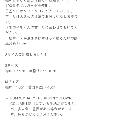
襟のひらひら部分は優しい肌触りのコットン
100％ダブルガーゼを使用。
首回りにはソフトなゴムが入っています。
首回りは大きめの寸法でお届けいたしますの
で、
うちの子ちゃんの首回りに合わせてあげてく
ださい。
一度サイズが決まればすぽっと被るだけの簡
単おめかし❤
2サイズご用意しました！
Sサイズ
襟巾：7.5㎝ 首回り17～30㎝
Mサイズ
襟巾：10㎝ 首回り22～40㎝
POMPOMHATとTHE RIBONとCLOWN
COLLARは使用している生地が異なるた
め、多少色に差異がある場合がありま
す。あらかじめご了承ください。