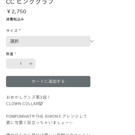
CC ピンクグラフ
価
￥2,750
格
消費税込み
サイズ
*
数量
*
カートに追加する
おめかしグッズ第3段！
CLOWN COLLAR🤡
POMPOMHATやTHE RIBONとアレンジして
更に可愛く目立っちゃいましょ～✨