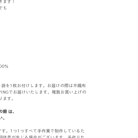
きます！
でも
00%
ト袋を1枚お付けします。お届けの際は不織布
PPINGでお届けいたします。複数お買い上げの
ります。
の際 は、
い。
イドです。1つ1つすべて手作業で制作しているた
個体差が生じる場合がございます。手作りな