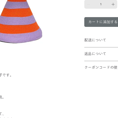
カートに追加する
配送について
クリックポスト配送(
返品について
10,000円以上お
POMPOMHATは
この商品は返品不可
可能ですが、ポンポ
クーポンコードの使
Lサイズはさらにつ
子です。
①ショッピングカー
ご理解の上ご利用く
②適用ボタンをクリ
③割引が適用された
レジへお進みくだ
用。
て、