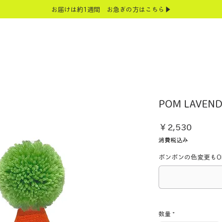
お届けは約1週間 お急ぎの方はこちら▶
POM LAVEND
価
￥2,530
格
消費税込み
ポンポンの色変更もOK
数量
*