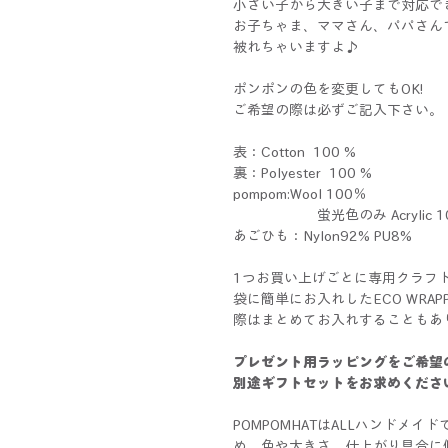
小さい子から大きい子まで対応で
お子ちゃま、ママさん、パパさん
被れちゃいますよ♪
ポンポンの色を変更してもOK!
ご希望の際は必ずご記入下さい。
表：Cotton 100 %
裏：Polyester 100 %
pompom:Wool 100％
蛍光色のみ Acrylic 1
あごひも：Nylon92% PU8%
1つお買い上げごとに専用クラフ
袋に簡単にお入れしたECO WRA
際はまとめてお入れすることもあ
プレゼント用ラッピングをご希望
別途ギフトセットをお求めくださ
POMPOMHATはALLハンドメ
め、色や大きさ、仕上がり具合に