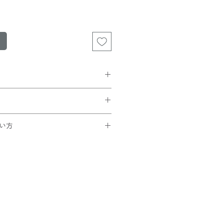
¥185)が選択可能。
買い上げの方は無料。
クリックポスト配送が
です。
ンが多少つぶれます。
い方
ぶれます。
トでコードを入力
ださい
ック
ことを確認できたら
さい！