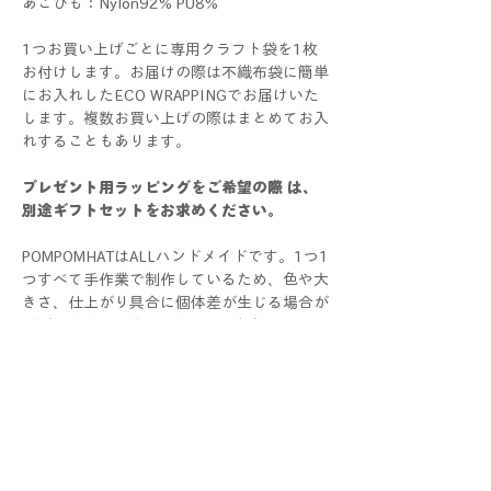
あごひも：Nylon92% PU8%
1つお買い上げごとに専用クラフト袋を1枚
お付けします。お届けの際は不織布袋に簡単
にお入れしたECO WRAPPINGでお届けいた
します。複数お買い上げの際はまとめてお入
れすることもあります。
プレゼント用ラッピングをご希望の際 は、
別途ギフトセットをお求めください。
POMPOMHATはALLハンドメイドです。1つ1
つすべて手作業で制作しているため、色や大
きさ、仕上がり具合に個体差が生じる場合が
ございます。手作りならではの個性としてお
楽しみください！
写真と比較した際にサイズ・色・仕様などに
多少の誤差が生じる場合がございます。
また商品のデザインや仕様などは予告なく変
更する場合がございます。
あらかじめご了承くださいませ。