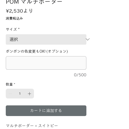
POM マルチボーダー
セ
¥2,530
より
ー
消費税込み
ル
価
サイズ
*
格
ポンポンの色変更もOK! (オプション)
0/500
数量
*
カートに追加する
マルチボーダー×スイトピー