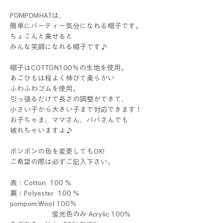
POMPOMHATは、
簡単にパーティー気分になれる帽子です。
ちょこんと乗せると
みんな笑顔になれる帽子です♪
帽子はCOTTON100％の生地を使用。
あごひもは程よく伸びて柔らかい
ふわふわゴムを使用。
引っ張るだけで長さの調整ができて、
小さい子から大きい子まで対応できます！
お子ちゃま、ママさん、パパさんでも
被れちゃいますよ♪
ポンポンの色を変更してもOK!
ご希望の際は必ずご記入下さい。
表：Cotton 100 %
裏：Polyester 100 %
pompom:Wool 100％
蛍光色のみ Acrylic 100%