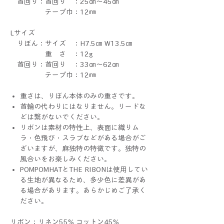
首回り：首回り ：25㎝～45㎝
テープ巾：12㎜
Lサイズ
りぼん：サイズ ：H7.5㎝ W13.5㎝
重 さ ：12g
首回り：首回り ：33㎝～62㎝
テープ巾：12㎜
重さは、りぼん本体のみの重さです。
首輪の代わりにはなりません。リードな
どは繋がないでください。
リボンは素材の特性上、表面に織りム
ラ・色飛び・スラブなどがある場合がご
ざいますが、麻独特の特徴です。独特の
風合いをお楽しみください。
POMPOMHATとTHE RIBONは使用してい
る生地が異なるため、多少色に差異があ
る場合があります。あらかじめご了承く
ださい。
リボン：リネン55% コットン45%