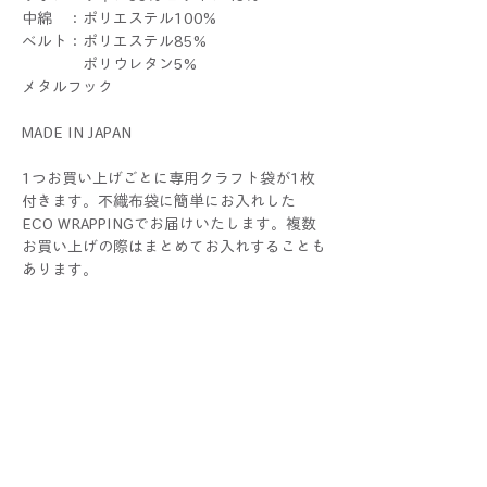
中綿 ：ポリエステル100%
ベルト：ポリエステル85%
ポリウレタン5%
メタルフック
MADE IN JAPAN
1つお買い上げごとに専用クラフト袋が1枚
付きます。不織布袋に簡単にお入れした
ECO WRAPPINGでお届けいたします。複数
お買い上げの際はまとめてお入れすることも
あります。
ラッピングをご希望の際 は、
別途ギフトセットをお求めください。
THERIBONはALLハンドメイドです。1つ1つ
すべて手作業で制作しているため、色や大き
さ、仕上がり具合に個体差が生じる場合がご
ざいます。手作りならではの個性としてお楽
しみください！