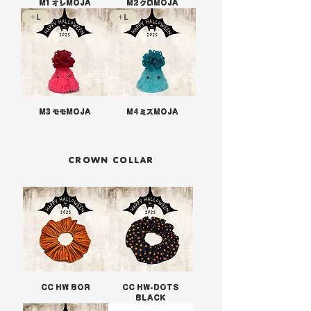
M1 オレMOJA
M2 クロMOJA
+L
+L
M3 モモMOJA
M4 ミズMOJA
CROWN COLLAR
CC HW BOR
CC HW-DOTS
BLACK