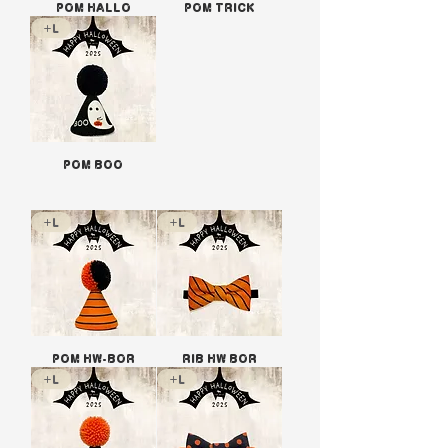
POM HALLO
POM TRICK
+L
POM BOO
+L
+L
POM HW-BOR
RIB HW BOR
+L
+L