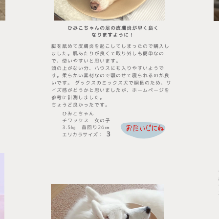
ひみこちゃんの足の皮膚炎が早く良く
なりますように！
脚を舐めて皮膚炎を起こしてしまったので購入し
ました。肌あたりが良くて取り外しも簡単なの
で、使いやすいと思います。
頭の上がない分、ハウスにも入りやすいようで
す。柔らかい素材なので顎のせて寝られるのが良
いです。 ダックスのミックス犬で胴長のため、サ
イズ感がどうかと思いましたが、ホームページを
参考に計測しました。
ちょうど良かったです。
ひみこちゃん
チワックス 女の子
3.5㎏ 首回り26㎝
３
エリカラサイズ
​：