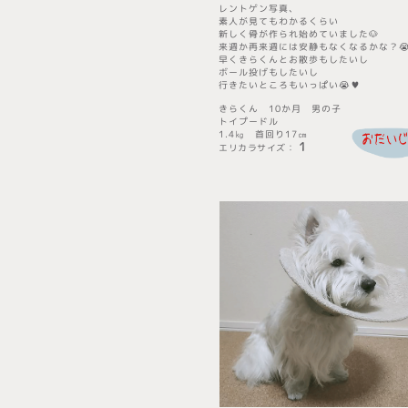
レントゲン写真、
素人が見てもわかるくらい
新しく骨が作られ始めていました🐶
来週か再来週には安静もなくなるかな？
早くきらくんとお散歩もしたいし
ボール投げもしたいし
行きたいところもいっぱい😭♥️
きらくん 10か月 男の子
トイプードル
1.4㎏ 首回り17㎝
1
エリカラサイズ
​：