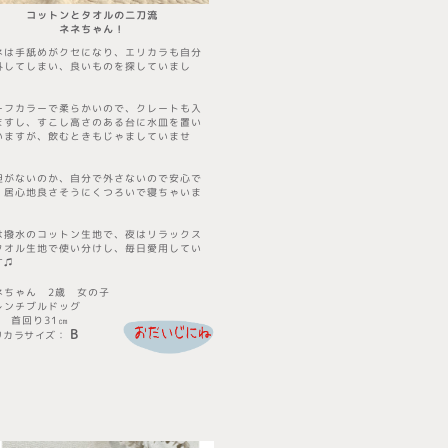
コットンとタオルの二刀流
​ネネちゃん！
ネは手舐めがクセになり、エリカラも自分
外してしまい、良いものを探していまし
。
ーフカラーで柔らかいので、クレートも入
ますし、すこし高さのある台に水皿を置い
いますが、飲むときもじゃましていませ
。
担がないのか、自分で外さないので安心で
。居心地良さそうにくつろいで寝ちゃいま
。
は撥水のコットン生地で、夜はリラックス
タオル生地で使い分けし、毎日愛用してい
す♫
ネちゃん
2歳 女の子
レンチブルドッグ
㎏ 首回り31㎝
B
リカラサイズ
​：