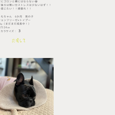
だにゴロンと横にはならない😭
ど後ろは無い分ストレスは少ないはず！！
、信じたい！！頑張れ！！
ろもちゃん
6か月 男の子
ションフリーゼ×トイプー
.7㎏（まだまだ成長中！）
回り24㎝
３
リカラサイズ
​：