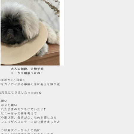
大人の階段、去勢手術
​くーちゃ頑張ったね！
勢手術から1週間✨
口をカイカイする事無く床に毛玉を繰り返
9%元気になりましたっ⊙ω⊙✿
も嫌い
ーネスも嫌い
まれたままのモケモケでいたい❣️
んなくーちゃの事を考えて
材や形状等、負担がないものを探したら
ーフエリザベスカラー
に辿り着きました💕
チラは愛犬ぐーちゃんの為に