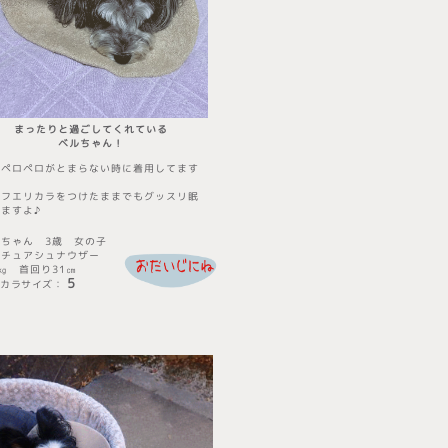
まったりと過ごしてくれている
​ベルちゃん！
足ペロペロがとまらない時に着用してます
ーフエリカラをつけたままでもグッスリ眠
ますよ♪
ルちゃん 3歳 女の子
ニチュアシュナウザー
8㎏ 首回り31㎝
5
カラサイズ
​：