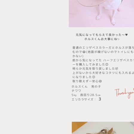
元気になってもらえて良かった～💗
​ホルスくんお大事にね✨
普通のエリザベスカラーだとホルスが落
むので😂(地面が嗅げないのでトイレにも
かない)
前から気になってた ハーフエリザベスカ
ーを購入してみました😊
明らか元気を取り戻しました🤣
上がないから大好きなコタツにも入れる
になりました😊
取り敢えず一安心😅
ホルスくん
男の子
チワワ
5㎏ 首回り28.5㎝
３
エリカラサイズ
​：