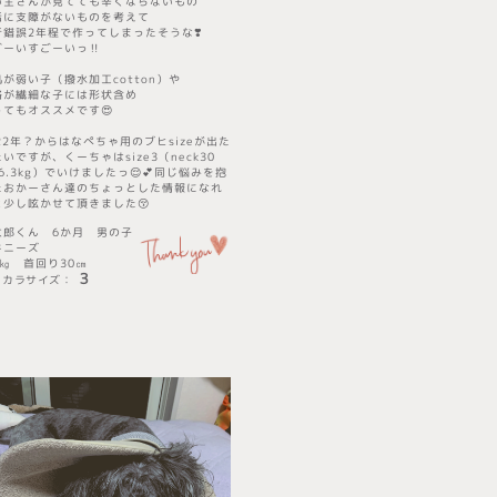
い主さんが見てても辛くならないもの
活に支障がないものを考えて
行錯誤2年程で作ってしまったそうな❣️
ごーいすごーいっ‼️
肌が弱い子（撥水加工cotton）や
格が繊細な子には形状含め
ってもオススメです😍
22年？からはなぺちゃ用のブヒsizeが出た
いですが、くーちゃはsize3（neck30
6.3kg）でいけましたっ😌💕同じ悩みを抱
たおかーさん達のちょっとした情報になれ
と少し呟かせて頂きました😚
太郎くん 6か月 男の子
キニーズ
3㎏ 首回り30㎝
３
リカラサイズ
​：