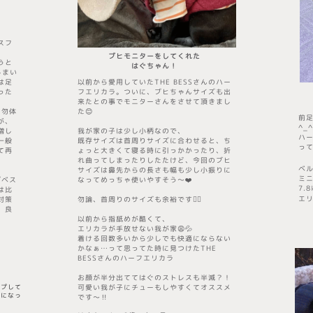
スフ
ブヒモニターをしてくれた
うと
はぐちゃん！
しまい
は足
以前から愛用していた
THE BESS
さんの
ハー
った
フエリカラ。ついに、ブヒちゃんサイズも出
来たとの事でモニターさんをさせて頂きまし
も勿体
た😊
前
が、
^_^
増し
我が家の子は少し小柄なので、
ハ
一般
既存サイズは首周りサイズに合わせると、ち
って
て再
ょっと大きくて寝る時に引っかかったり、折
れ曲ってしまったりしたたけど、今回のブヒ
ベ
サイズは鼻先からの長さも幅も少し小振りに
ミ
ザベス
なってめっちゃ使いやすそう〜❤️
7.
は比
エリ
対策
勿論、首周りのサイズも余裕です👍🏻
、良
以前から指舐めが酷くて、
エリカラが手放せない我が家😩💦
着ける回数多いから少しでも快適にならない
かなぁ…って思ってた時に見つけた
THE
BESS
さんのハーフエリカラ
お顔が半分出ててはぐのストレスも半減？！
ップして
可愛い我が子にチューもしやすくてオススメ
ドになっ
です〜‼️