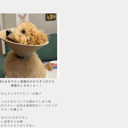
慣れるまで少し時間がかかりそうだけど
頑張れ​ころもくん！！
ろもんエリカラデビューの巻🍤
チンさんをどうしても舐めてしまう為
面だけカバー出来る画期的なハーフエリザ
スカラーを購入💡
けるの2人がかりだし
ごい迷惑そうな顔…
したそうにカリカリするし