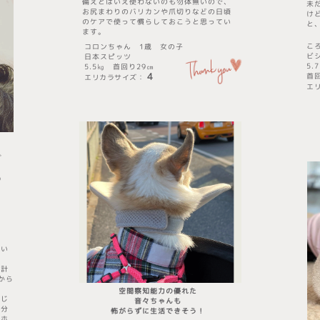
備えとはいえ使わないのも勿体無いので、
未
お尻まわりのバリカンや爪切りなどの日頃
け
のケアで使って慣らしておこうと思ってい
と
ます。
こ
コロンちゃん
1歳 女の子
ビ
日本スピッツ
5
5.5㎏ 首回り29㎝
4
首
エリカラサイズ
​：
エ
✨

多い
余計
から
​空間察知能力の優れた
感じ
音々ちゃんも
半分
​怖がらずに生活できそう！
うホ