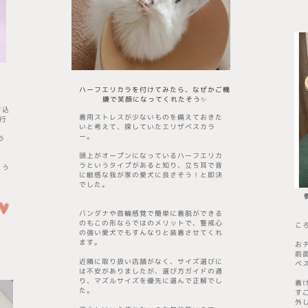
​ハーフエリカラを付けてみたら、なぜかご機
嫌で笑顔になってくれたそう✨
ち込
着用ストレスが少ないものを備えておきた
行
いと考えて、探していたエリザベスカラ
ー。
ラ
頭上がオープンになっているハーフエリカ
ラというタイプがあると知り、立ち耳で音
よう
に敏感な我が家の愛犬に良さそう！と即決
でした。
バンダナや首輪感覚で簡単に着脱ができる
のもこの形ならではのメリットで、警戒心
こ
の強い愛犬でもすんなりと装着させてくれ
ます。
お
前
近隣に取り扱い店舗がなく、サイズ選びに
ベ
は不安がありましたが、選び方ガイドの通
り、マズルサイズを優先に選んで正解でし
着
た。
す
外