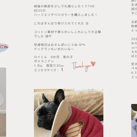
飼
生
術後の負担を少しでも減らしたくて
THE
試
BESS
の
す
ハーフエリザベスカラーを購入しました！

お
これはすんなり受け入れてくれた 🌼
性
と
コットン素材で柔らかいしこれにして大正解
でした 😄💛
20
みた
早速明日はおさんぽいこうね 🐶🐾
㎝/
ドッグランもいきたいな〜
え
ば
ロイくん 8か月 男の子
ポメラニアン
空
1.8㎏ 首回り20㎝
ペ
1
エリカラサイズ
​：
6.
エ