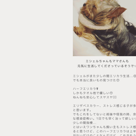
​ミシェルちゃんもママさんも
​元気に生活してくださっているそうで
ミシェルがまた少しの間エリカラ生活...
でも本当に良いもの見つけた🥺
ハーフエリカラ❣️
しかもタオル地で優しい🥺
ねんねも安心してスヤスヤ😮‍💨
エリザベスカラー、ストレス感じる子が
と思います。
でもこれをしてないと術後や怪我の時、
な感染症怖い。1日でも早く治って欲しい
少しの間我慢...
とはいえワンちゃんも飼い主もストレス
ると思うけど、このハーフエリカラは上
がないだけのことなんだけど、これがも