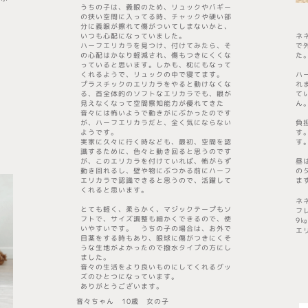
うちの子は、義眼のため、リュックやバギー
の狭い空間に入ってる時、チャックや硬い部
分に義眼が擦れて傷がついてしまないかと、
いつも心配になっていました。
ネ
ハーフエリカラを見つけ、付けてみたら、そ
で
の心配はかなり軽減され、傷もつきにくくな
た
っていると思います。しかも、枕にもなって
くれるようで、リュックの中で寝てます。
ハ
プラスチックのエリカラをやると動けなくな
れ
る、首全体的のソフトなエリカラでも、眼が
て
見えなくなって空間察知能力が優れてきた
ん
音々には怖いようで動きがにぶかったのです
が、ハーフエリカラだと、全く気にならない
負
ようです。
す
実家に久々に行く時なども、最初、空間を認
す
識するために、色々と動き回ると思うのです
が、このエリカラを付けていれば、怖がらず
昼
動き回れるし、壁や物にぶつかる前にハーフ
の
エリカラで認識できると思うので、活躍して
ま
くれると思います。
ネ
とても軽く、柔らかく、マジックテープもソ
フ
フトで、サイズ調整も細かくできるので、使
9
いやすいです。 うちの子の場合は、お外で
エ
目薬をする時もあり、眼球に傷がつきにくそ
うな生地がよかったので撥水タイプの方にし
ました。
音々の生活をより良いものにしてくれるグッ
ズのひとつになっています。
ありがとうございます。
音々ちゃん
10歳 女の子