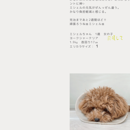
ントに神✨
ミシェルの元気がぜんっぜん違う。
かなり負担軽減と感じる。
完治まであと2週間ほど‼️
頑張ろうね🎀ミシェル🎀
ミシェルちゃん
1歳 女の子
ヨークシャーテリア
1.9㎏ 首回り17㎝
１
エリカラサイズ
​：