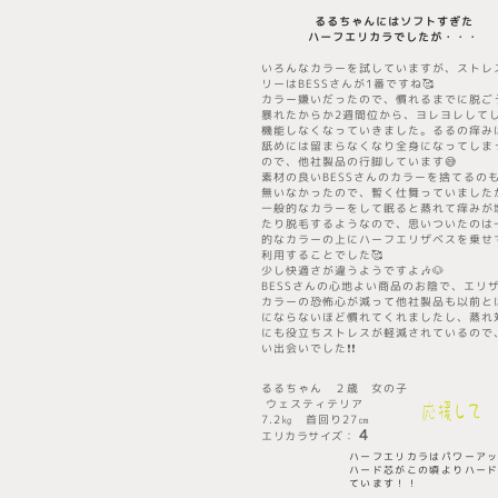
るるちゃんにはソフトすぎた
ハーフエリカラでしたが​・・・
いろんなカラーを試していますが、ストレ
リーはBESSさんが1番ですね🥰
カラー嫌いだったので、慣れるまでに脱ご
暴れたからか2週間位から、ヨレヨレして
機能しなくなっていきました。るるの痒み
舐めには留まらなくなり全身になってしま
ので、他社製品の行脚しています😅
素材の良いBESSさんのカラーを捨てるの
無いなかったので、暫く仕舞っていました
一般的なカラーをして眠ると蒸れて痒みが
たり脱毛するようなので、思いついたのは
的なカラーの上にハーフエリザベスを乗せ
利用することでした🥰
少し快適さが違うようですよ🎶🐶
BESSさんの心地よい商品のお陰で、エリ
カラーの恐怖心が減って他社製品も以前と
にならないほど慣れてくれましたし、蒸れ
にも役立ちストレスが軽減されているので
い出会いでした❗️❗️
るるちゃん ２歳 女の子
ウェスティテリア
7.2㎏ 首回り27㎝
4
エリカラサイズ
​：
​ハーフエリカラはパワーア
ハード芯がこの頃よりハー
ています！！