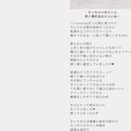
ちっちゃいきらくん
​早く骨折治るといいね！
ワンoneday行った時に見つけて
ちょうど去勢手術前だったから
普通のエリザベスカラーじゃ
痛そうだなぁ…と思って購入したもの☺︎
.
柔らかいが故に
上手く折り曲げちゃうこともあって
傷口に届いてしまうんじゃないかとヒヤ
するので飼い主がいない時は
病院のにしてたけど
凄く凄く重宝していました☺️💝
.
普通のエリザベスカラーって
硬くて痛いのもあるけど
外す時にワンちゃんが
すごいびっくりするんだよね🤣
でも凄く柔らかくて着け心地もいいし
マジックテープだから
着脱もしやすくて安心🐶💕
.
きらにとって枕みたいに
なっていました❤︎
買ってよかった☺️💕
.
そしてきらは無事に抜糸が終わり
エリザベスカラー卒業🌸
経過も良好◎