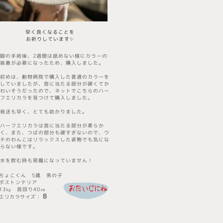
​早く良くなることを
お祈りしています✨
脚の手術後、2週間は舐めない様にカラーの
装着が必要になったため、購入しました。
初めは、動物病院で購入した普通のカラーを
していましたが、首に当たる部分が硬くてか
わいそうだったので、ネットでこちらのハー
フエリカラを見つけて購入しました。
発送も早く、とても助かりました。
ハーフエリカラは首に当たる部分が柔らか
く、また、つばの部分も硬すぎないので、ウ
チのわんこはリラックスした姿勢でも気にな
らない様です。
水を飲む時も邪魔になっていません！
ちょこくん
5歳 男の子
ボストンテリア
13㎏ 首回り40㎝
B
エリカラサイズ
​：