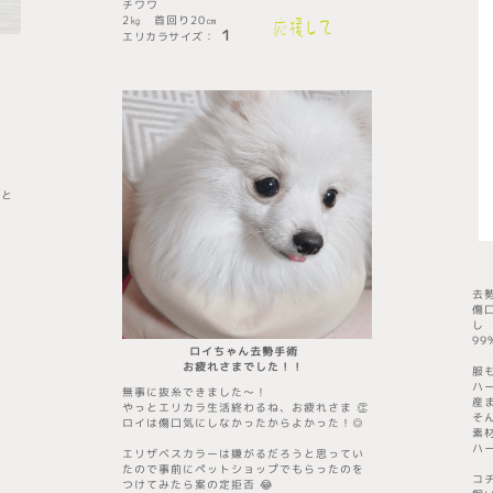
チワワ
2㎏ 首回り20㎝
１
エリカラサイズ
​：
ッと
去
傷
し
9
ロイちゃん去勢手術
​お疲れさまでした！！
服
ハ
無事に抜糸できました〜！
産
やっとエリカラ生活終わるね、お疲れさま 👏
そ
ロイは傷口気にしなかったからよかった！◎
素
ハ
エリザベスカラーは嫌がるだろうと思ってい
たので事前にペットショップでもらったのを
コ
つけてみたら案の定拒否 😂