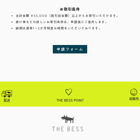
お取引条件
合計金額 ￥55,000（割引前金額）以上からお取引いただけます。
掛け率などの詳しいお取引条件は、申請後にご案内します。
納期は通常1～2か月程度お時間をいただいております。
申請フォーム
卸販売
配送
THE BESS POINT