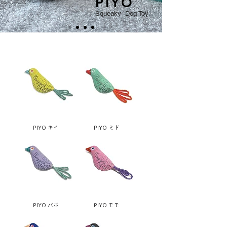
PIYO
Squeaky Dog Toy
PIYO キイ
PIYO ミド
PIYO パポ
PIYO モモ