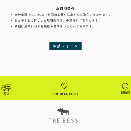
お取引条件
合計金額 ￥55,000（割引前金額）以上からお取引いただけます。
掛け率などの詳しいお取引条件は、申請後にご案内します。
納期は通常1～2か月程度お時間をいただいております。
申請フォーム
卸販売
配送
THE BESS POINT