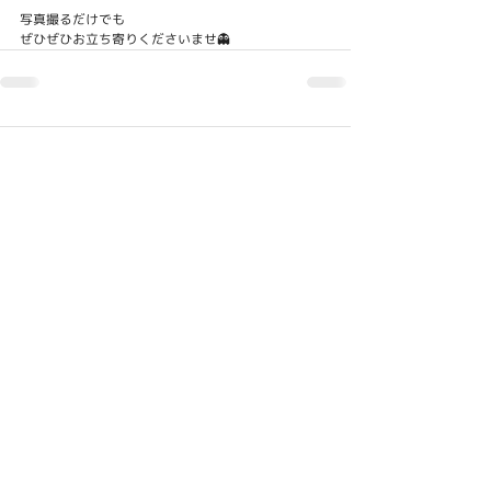
写真撮るだけでも
ぜひぜひお立ち寄りくださいませ👻
コメント
コメントを追加…
返品・交換
配送
THE BESS POINT
卸販売
CONTACT