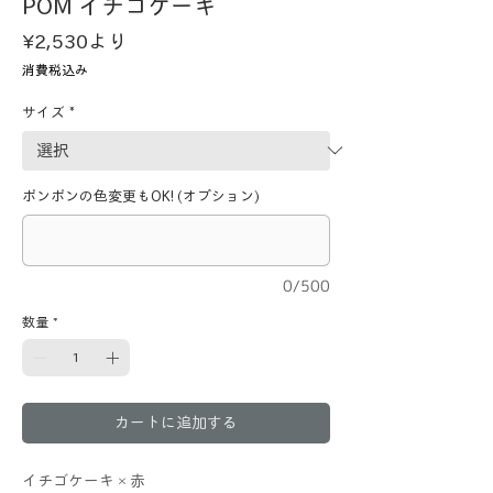
POM イチゴケーキ
セ
¥2,530
より
ー
消費税込み
ル
価
サイズ
*
格
ポンポンの色変更もOK! (オプション)
0/500
数量
*
カートに追加する
イチゴケーキ×赤