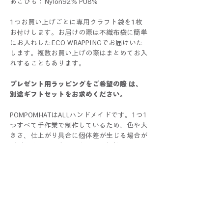
あごひも：Nylon92% PU8%
1つお買い上げごとに専用クラフト袋を1枚
お付けします。お届けの際は不織布袋に簡単
にお入れしたECO WRAPPINGでお届けいた
します。複数お買い上げの際はまとめてお入
れすることもあります。
プレゼント用ラッピングをご希望の際 は、
別途ギフトセットをお求めください。
POMPOMHATはALLハンドメイドです。1つ1
つすべて手作業で制作しているため、色や大
きさ、仕上がり具合に個体差が生じる場合が
ございます。手作りならではの個性としてお
楽しみください！
写真と比較した際にサイズ・色・仕様などに
多少の誤差が生じる場合がございます。
また商品のデザインや仕様などは予告なく変
更する場合がございます。
あらかじめご了承くださいませ。