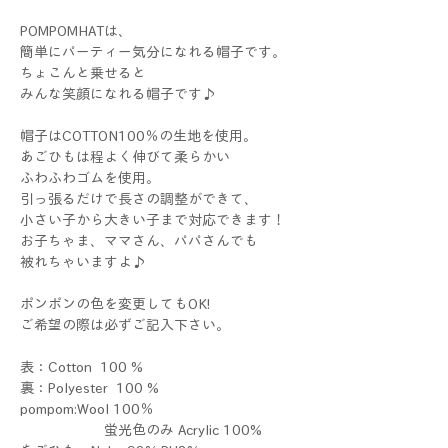
POMPOMHATは、
簡単にパーティー気分になれる帽子です。
ちょこんと乗せると
みんな笑顔になれる帽子です♪
帽子はCOTTON100％の生地を使用。
あごひもは程よく伸びて柔らかい
ふわふわゴムを使用。
引っ張るだけで長さの調整ができて、
小さい子から大きい子まで対応できます！
お子ちゃま、ママさん、パパさんでも
被れちゃいますよ♪
ポンポンの色を変更してもOK!
ご希望の際は必ずご記入下さい。
表：Cotton 100 %
裏：Polyester 100 %
pompom:Wool 100％
蛍光色のみ Acrylic 100%