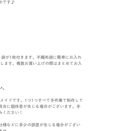
めです♪
ト袋が1枚付きます。不織布袋に簡単にお入れ
けいたします。複数お買い上げの際はまとめてお入
い。
ハンドメイドです。1つ1つすべて手作業で制作して
具合に個体差が生じる場合がございます。手
みください！
仕様などに多少の誤差が生じる場合がござい
ませ。