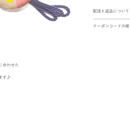
配送と返品について
クリックポスト配送(
クーポンコードの使
10,000円以上お
この商品は返品不可
①ショッピングカー
②適用ボタンをクリ
③割引が適用された
レジへお進みくだ
に合わせた
ます♪