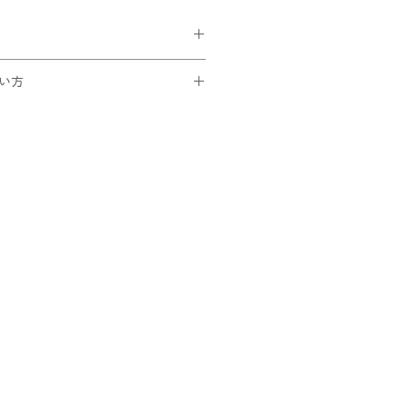
¥185)が選択可能。
い方
買い上げの方は無料です。
です。
トでコードを入力
ック
ことを確認できたら
さい！