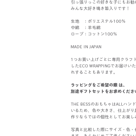
引っ張りっこの好きな子にもお勧
みんな大好き鳴き笛入りです！
生地 ：ポリエステル100％
中綿 ：羊毛綿
ロープ：コットン100％
MADE IN JAPAN
1つお買い上げごとに専用クラフ
したECO WRAPPINGでお届
れすることもあります。
ラッピングをご希望の際 は、
別途ギフトセットをお求めくださ
THE BESSのおもちゃはALL
いるため、色や大きさ、仕上がり
作りならではの個性としてお楽し
写真と比較した際にサイズ・色・
ます。あらかじめご了承ください