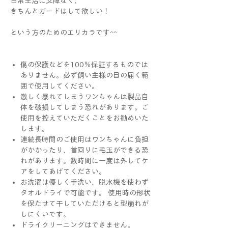
日常生活に支障なく、
きちんとガードはして欲しい！
という方のためのエリカラです^^
傷の保護などを100％保証するものでは
ありません。必ず飼い主様の目の届く範
囲で使用してください。
激しく暴れてしまうワンちゃんは製品自
体を破損してしまう恐れがあります。ご
使用を控えていただくことをお勧めいた
します。
連続長時間のご使用はワンちゃんに負担
がかかったり、首回りに毛玉ができる恐
れがあります。数時間に一度は外してケ
アをしてあげてください。
お洗濯は優しく手洗い、脱水機を使わず
タオルドライで可能です。 使用時の形状
を保たせて干していただけると型崩れが
しにくいです。
ドライクリーニングはできません。