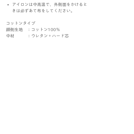
アイロンは中高温で、外側面をかけると
きは必ずあて布をしてください。
コットンタイプ
顔側生地 ：コットン100％
中材 ：ウレタン＋ハード芯
外側生地 ：ナイロン85％ポリウレタン
15％
首内側生地：コットン95％
ポリウレタン5％
首外側生地：ポリエステル100％
マジックテープ
MADE IN JAPAN
配送と返品について
送料：全国一律330円
クーポンコードの使い方
クリックポスト不可
10,000円以上お買い上げの方は無料です。
①ショッピングカートでクーポンコードを入
こちらの商品は
返品
できます。
力