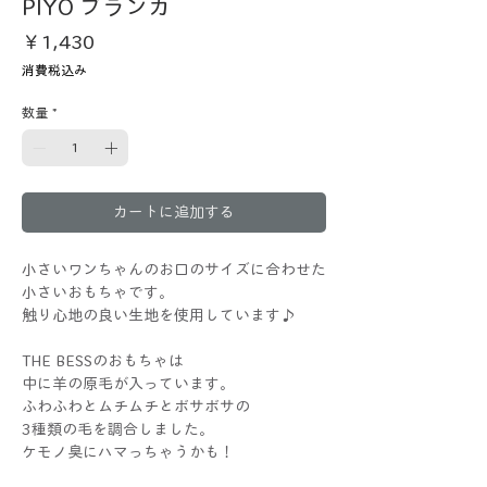
PIYO ブランカ
価
￥1,430
格
消費税込み
数量
*
カートに追加する
小さいワンちゃんのお口のサイズに合わせた
小さいおもちゃです。
触り心地の良い生地を使用しています♪
THE BESSのおもちゃは
中に羊の原毛が入っています。
ふわふわとムチムチとボサボサの
3種類の毛を調合しました。
ケモノ臭にハマっちゃうかも！