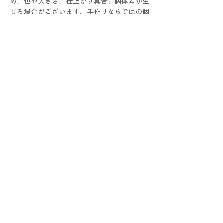
め、色や大きさ、仕上がり具合に個体差が生
じる場合がございます。手作りならではの個
性としてお楽しみください！
写真と比較した際にサイズ・色・仕様などに
多少の誤差が生じる場合がございます。あら
かじめご了承くださいませ。
配送と返品について
クリックポスト配送(¥185)が選択可能。
クーポンコードの使い方
10,000円以上お買い上げの方は無料です。
この商品は返品不可です。
①ショッピングカートでコードを入力
②適用ボタンをクリック
③割引が適用されたことを確認できたら
レジへお進みください！
返品・交換
配送
THE BESS POINT
卸販売
CONTACT