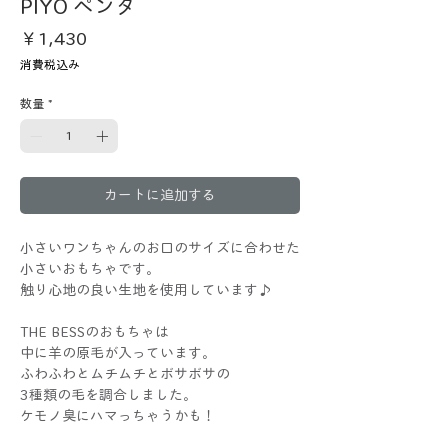
PIYO ペンタ
価
￥1,430
格
消費税込み
数量
*
カートに追加する
小さいワンちゃんのお口のサイズに合わせた
小さいおもちゃです。
触り心地の良い生地を使用しています♪
THE BESSのおもちゃは
中に羊の原毛が入っています。
ふわふわとムチムチとボサボサの
3種類の毛を調合しました。
ケモノ臭にハマっちゃうかも！