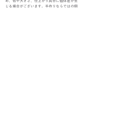
め、色や大きさ、仕上がり具合に個体差が生
じる場合がございます。手作りならではの個
性としてお楽しみください！
写真と比較した際にサイズ・色・仕様などに
多少の誤差が生じる場合がございます。あら
かじめご了承くださいませ。
配送と返品について
クリックポスト配送(¥185)が選択可能。
クーポンコードの使い方
10,000円以上お買い上げの方は無料です。
この商品は返品不可です。
①ショッピングカートでコードを入力
②適用ボタンをクリック
③割引が適用されたことを確認できたら
レジへお進みください！
返品・交換
配送
THE BESS POINT
卸販売
CONTACT