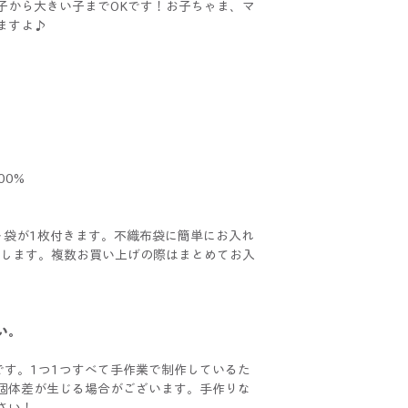
子から大きい子までOKです！お子ちゃま、マ
ますよ♪
00%
ト袋が1枚付きます。不織布袋に簡単にお入れ
けいたします。複数お買い上げの際はまとめてお入
い。
イドです。1つ1つすべて手作業で制作しているた
個体差が生じる場合がございます。手作りな
さい！