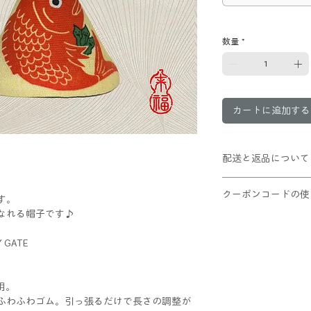
数量
*
カートに追加する
配送と返品について
10,000円以上お
クーポンコードの使
POMPOMHATは
す。
可能ですが、ポンポ
なれる帽子です♪
①ショッピングカー
Lサイズはさらにつ
②適用ボタンをクリ
ご理解の上ご利用く
Y GATE
③割引が適用された
この商品は返品不可
レジへお進みくだ
用。
ふわふわゴム。引っ張るだけで長さの調整が