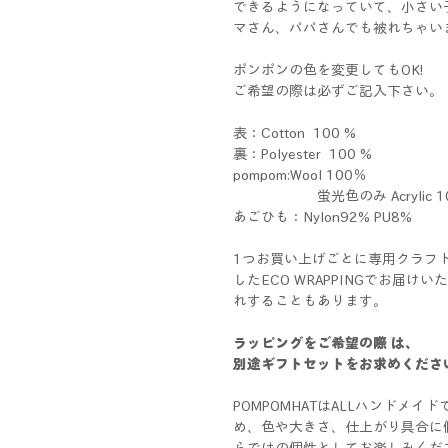
できるようになっていて、小さい
マさん、パパさんでも被れちゃい
ポンポンの色を変更してもOK!
ご希望の際は必ずご記入下さい。
表：Cotton 100 %
裏：Polyester 100 %
pompom:Wool 100％
蛍光色のみ Acrylic 1
あごひも：Nylon92% PU8%
1つお買い上げごとに専用クラフ
したECO WRAPPINGでお届
れすることもあります。
ラッピングをご希望の際 は、
別途ギフトセットをお求めくださ
POMPOMHATはALLハンドメ
め、色や大きさ、仕上がり具合に
らではの個性としてお楽しみくだ