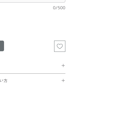
0/500
買い上げの方は無料。
い方
クリックポスト配送が
ンが多少つぶれます。
トでコードを入力
ぶれます。
ック
ださい。
ことを確認できたら
です。
さい！