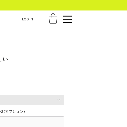
LOG IN
たい
! (オプション)