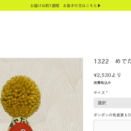
お届けは約1週間 お急ぎの方はこちら▶
1322 めで
セ
¥2,530
より
ー
消費税込み
ル
サイズ
*
価
格
選択
ポンポンの色変更もOK