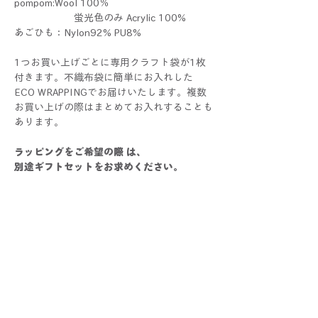
pompom:Wool 100％
蛍光色のみ Acrylic 100%
あごひも：Nylon92% PU8%
1つお買い上げごとに専用クラフト袋が1枚
付きます。不織布袋に簡単にお入れした
ECO WRAPPINGでお届けいたします。複数
お買い上げの際はまとめてお入れすることも
あります。
ラッピングをご希望の際 は、
別途ギフトセットをお求めください。
POMPOMHATはALLハンドメイドです。1つ1
つすべて手作業で制作しているため、色や大
きさ、仕上がり具合に個体差が生じる場合が
ございます。手作りならではの個性としてお
楽しみください！
写真と比較した際にサイズ・色・仕様などに
多少の誤差が生じる場合がございます。あら
かじめご了承くださいませ。