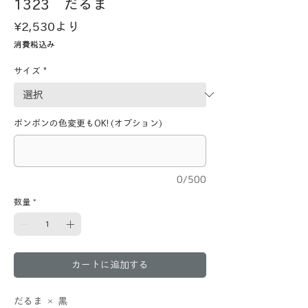
1323 だるま
セ
¥2,530
より
ー
消費税込み
ル
価
サイズ
*
格
ポンポンの色変更もOK! (オプション)
0/500
数量
*
カートに追加する
だるま × 黒