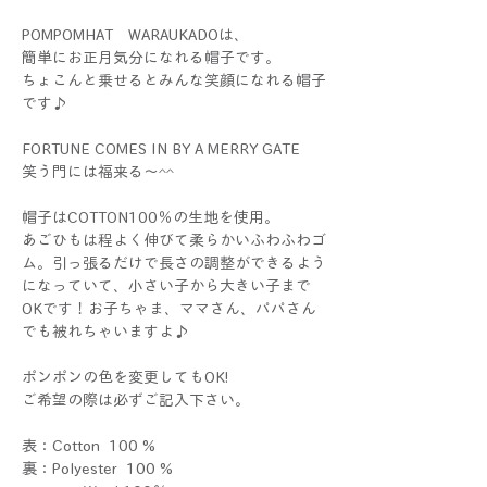
POMPOMHAT WARAUKADOは、
簡単にお正月気分になれる帽子です。
ちょこんと乗せるとみんな笑顔になれる帽子
です♪
FORTUNE COMES IN BY A MERRY GATE
笑う門には福来る～^^
帽子はCOTTON100％の生地を使用。
あごひもは程よく伸びて柔らかいふわふわゴ
ム。引っ張るだけで長さの調整ができるよう
になっていて、小さい子から大きい子まで
OKです！お子ちゃま、ママさん、パパさん
でも被れちゃいますよ♪
ポンポンの色を変更してもOK!
ご希望の際は必ずご記入下さい。
表：Cotton 100 %
裏：Polyester 100 %