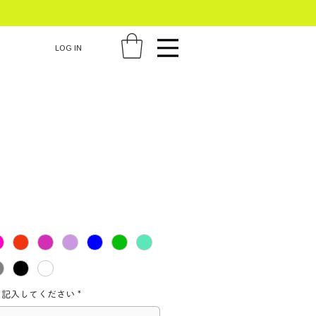
LOG IN
う記入してください
*