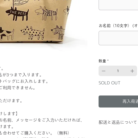
お名前（10文字） (
数量
*
す。
商品が3つまで入ります。
トバッグにお入れします。
SOLD OUT
ご利用できません。
ただけます。
再入荷
けします】
お名前、メッセージをご入力いただければ、
配送と返品について
けます。
も合わせてご購入ください。（無料）
送料：全国一律770