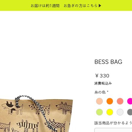
お届けは約1週間 お急ぎの方はこちら▶
BESS BAG
価
￥330
格
消費税込み
糸の色
*
該当商品が分かるよ