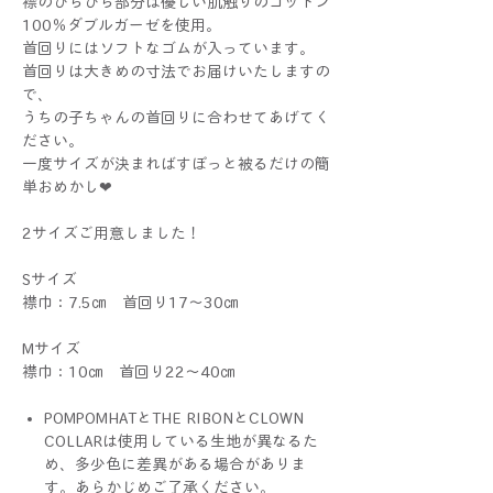
襟のひらひら部分は優しい肌触りのコットン
100％ダブルガーゼを使用。
首回りにはソフトなゴムが入っています。
首回りは大きめの寸法でお届けいたしますの
で、
うちの子ちゃんの首回りに合わせてあげてく
ださい。
一度サイズが決まればすぽっと被るだけの簡
単おめかし❤
2サイズご用意しました！
Sサイズ
襟巾：7.5㎝ 首回り17～30㎝
Mサイズ
襟巾：10㎝ 首回り22～40㎝
POMPOMHATとTHE RIBONとCLOWN
COLLARは使用している生地が異なるた
め、多少色に差異がある場合がありま
す。あらかじめご了承ください。