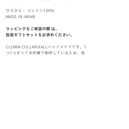
ひらひら： コットン100%
MADE IN JAPAN
ラッピングをご希望の際 は、
別途ギフトセットをお求めください。
CLOWN COLLARはALLハンドメイドです。1
つ1つすべて手作業で制作しているため、色
や大きさ、仕上がり具合に個体差が生じる場
合がございます。手作りならではの個性とし
てお楽しみください！
写真と比較した際にサイズ・色・仕様などに
多少の誤差が生じる場合がございます。あら
かじめご了承くださいませ。
配送と返品について
クリックポスト配送(¥185)が選択可能。