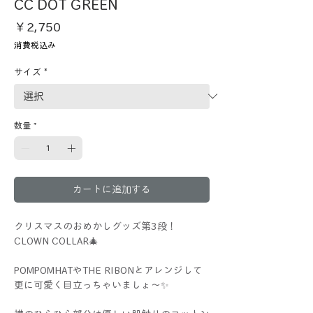
CC DOT GREEN
価
￥2,750
格
消費税込み
サイズ
*
数量
*
カートに追加する
クリスマスのおめかしグッズ第3段！
CLOWN COLLAR🎄
POMPOMHATやTHE RIBONとアレンジして
更に可愛く目立っちゃいましょ～✨