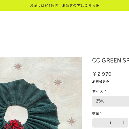
お届けは約1週間 お急ぎの方はこちら▶
CC GREEN S
価
￥2,970
格
消費税込み
サイズ
*
選択
数量
*