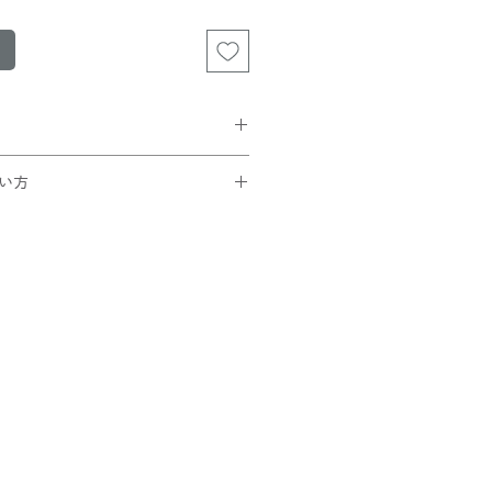
が可能ですが、
い方
れます。
買い上げの方は無料です。
トでコードを入力
です。
ック
ことを確認できたら
さい！