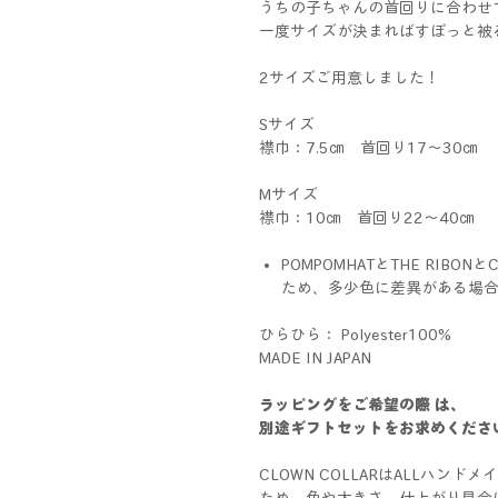
うちの子ちゃんの首回りに合わせ
一度サイズが決まればすぽっと被
2サイズご用意しました！
Sサイズ
襟巾：7.5㎝ 首回り17～30㎝
Mサイズ
襟巾：10㎝ 首回り22～40㎝
POMPOMHATとTHE RIBO
ため、多少色に差異がある場
ひらひら： Polyester100%
MADE IN JAPAN
ラッピングをご希望の際 は、
別途ギフトセットをお求めくださ
CLOWN COLLARはALLハン
ため、色や大きさ、仕上がり具合