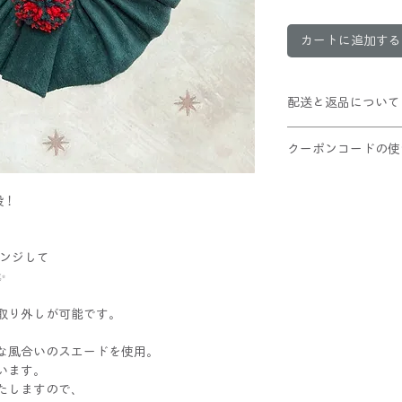
カートに追加する
配送と返品について
クリックポスト配送
クーポンコードの使
ポンポンが多少つぶ
10,000円以上お
①ショッピングカー
この商品は返品不可
段！
②適用ボタンをクリ
③割引が適用された
レジへお進みくだ
アレンジして
✨
取り外しが可能です。
な風合いのスエードを使用。
います。
たしますので、