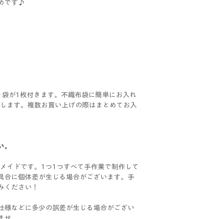
めです♪
ト袋が1枚付きます。不織布袋に簡単にお入れ
けいたします。複数お買い上げの際はまとめてお入
い。
ハンドメイドです。1つ1つすべて手作業で制作して
具合に個体差が生じる場合がございます。手
みください！
仕様などに多少の誤差が生じる場合がござい
ませ。