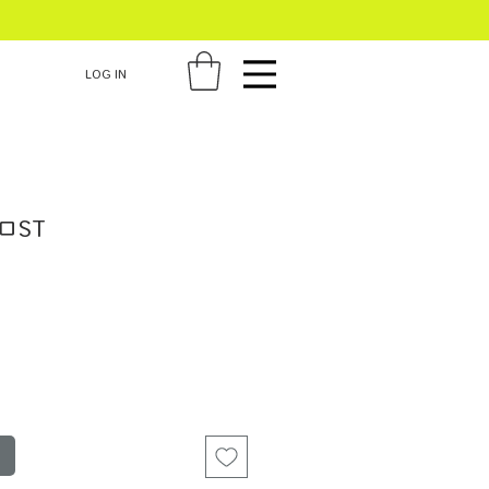
LOG IN
ロST