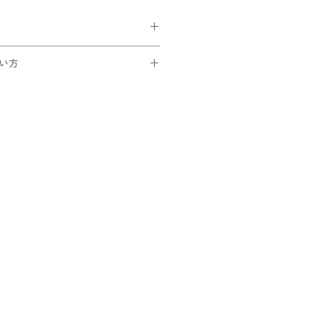
¥185)が選択可能。
い方
買い上げの方は無料です。
です。
トでコードを入力
ック
ことを確認できたら
さい！