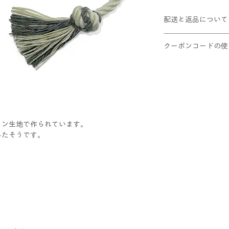
配送と返品について
クリックポスト配送(
クーポンコードの使
10,000円以上お
この商品は返品不可
①ショッピングカー
②適用ボタンをクリ
③割引が適用された
レジへお進みくだ
ットン生地で作られています。
てみたそうです。