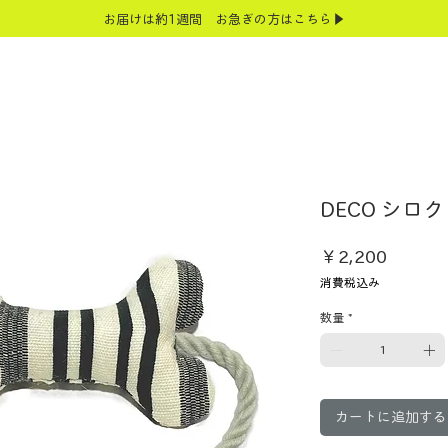
お届けは約1週間 お急ぎの方はこちら▶
DECO シロク
価
￥2,200
格
消費税込み
数量
*
カートに追加する