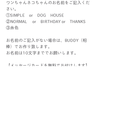
ワンちゃんネコちゃんのお名前をご記入くだ
さい。
①SIMPLE or DOG HOUSE
②NORMAL or BIRTHDAY or THANKS
③糸色
お名前のご記入がない場合は、BUDDY（相
棒）でお作り致します。
お名前は10文字まででお願いします。
【メッセージカードを無料でお付けします】
カードの種類をお選びいただき、お名前、メ
ッセージをご入力いただければ、オリジナル
カードをを作成いただけます。
ご希望の方は、メッセージカードも合わせて
ご購入ください。（無料）
カート内にメッセージカードも入っているか
ご確認後、購入画面へお進みください。
※ギフトラッピング単体での販売はしていま
せんのでご注意ください。