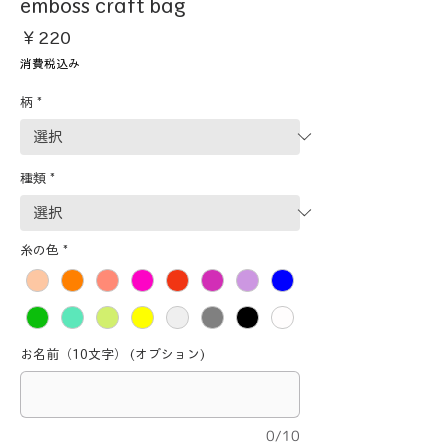
emboss craft bag
価
￥220
格
消費税込み
柄
*
種類
*
糸の色
*
お名前（10文字） (オプション)
0/10