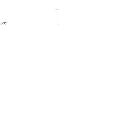
¥185)が選択可能。
い方
買い上げの方は無料です。
です。
トでコードを入力
ック
ことを確認できたら
さい！