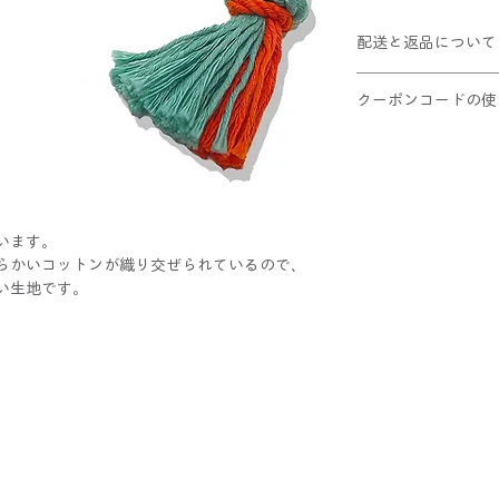
配送と返品について
クリックポスト配送(
クーポンコードの使
10,000円以上お
この商品は返品不可
①ショッピングカー
②適用ボタンをクリ
③割引が適用された
レジへお進みくだ
います。
らかいコットンが織り交ぜられているので、
い生地です。