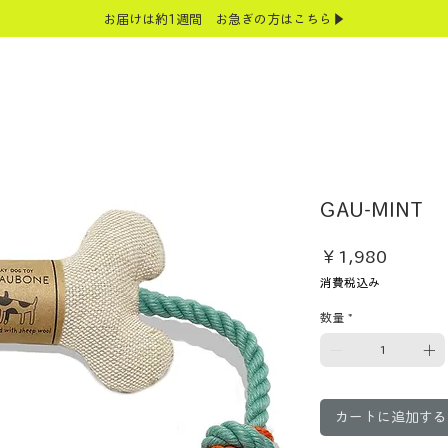
お届けは約1週間 お急ぎの方はこちら▶
GAU-MINT
価
￥1,980
格
消費税込み
数量
*
カートに追加する