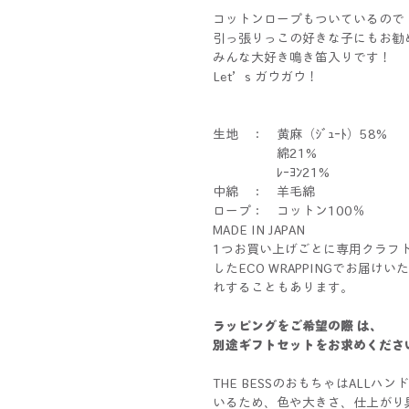
コットンロープもついているので
引っ張りっこの好きな子にもお勧
みんな大好き鳴き笛入りです！
Let’s ガウガウ！
生地 ： 黄麻（ｼﾞｭｰﾄ）58%
綿21%
ﾚｰﾖﾝ21%
中綿 ： 羊毛綿
ロープ： コットン100％
MADE IN JAPAN
1つお買い上げごとに専用クラフ
したECO WRAPPINGでお届
れすることもあります。
ラッピングをご希望の際 は、
別途ギフトセットをお求めくださ
THE BESSのおもちゃはALL
いるため、色や大きさ、仕上がり