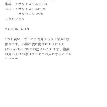
中綿 ：ポリエステル100%
ベルト：ポリエステル85%
ポリウレタン5%
メタルフック
MADE IN JAPAN
1つお買い上げごとに専用クラフト袋が1枚
付きます。不織布袋に簡単にお入れした
ECO WRAPPINGでお届けいたします。複数
お買い上げの際はまとめてお入れすることも
あります。
ラッピングをご希望の際 は、
別途ギフトセットをお求めください。
THERIBONはALLハンドメイドです。1つ1つ
すべて手作業で制作しているため、色や大き
さ、仕上がり具合に個体差が生じる場合がご
ざいます。手作りならではの個性としてお楽
しみください！