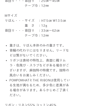
首回り・・・首回り ：25㎝～45㎝
テープ巾：12㎜
Mサイズ
りぼん・・・サイズ ：H7.5㎝ W13.5㎝
重 さ ：12g
首回り・・・首回り ：33㎝～62㎝
テープ巾：12㎜
重さは、りぼん本体のみの重さです。
首輪の代わりにはなりません。リードな
どは繋がないでください。
リボンは素材の特性上、表面に織りム
ラ・色飛び・スラブなどがある場合がご
ざいますが、麻独特の特徴です。独特の
風合いをお楽しみください。
POMPOMHATとTHE RIBONは使用してい
る生地が異なるため、多少色に差異があ
る場合があります。あらかじめご了承く
ださい。
リボン：リネン55% コットン45%