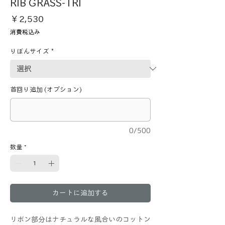
RIB GRASS-TRI
価
￥2,530
格
消費税込み
りぼんサイズ
*
首回り追加 (オプション)
0/500
数量
*
カートに追加する
リボン部分はナチュラルな風合いのコットン