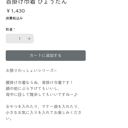
首掛け巾着 ひょうたん
価
￥1,430
格
消費税込み
数量
*
カートに追加する
お祭りわっしょいシリーズ✨
腰掛け巾着ならぬ、首掛け巾着です！
顔の前にぶら下げてもいいし、
背中に回して闊歩してもいいですね～♪
おやつを入れたり、マナー袋を入れたり、
小さなお気に入りを入れてお楽しみくださ
い。