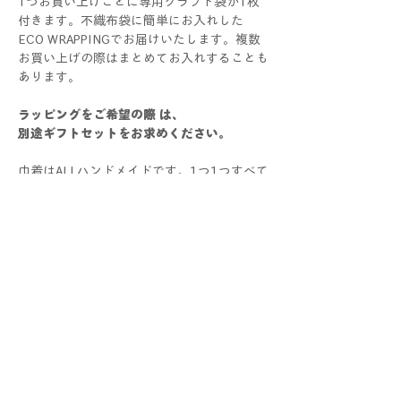
1つお買い上げごとに専用クラフト袋が1枚
付きます。不織布袋に簡単にお入れした
ECO WRAPPINGでお届けいたします。複数
お買い上げの際はまとめてお入れすることも
あります。
ラッピングをご希望の際 は、
別途ギフトセットをお求めください。
巾着はALLハンドメイドです。1つ1つすべて
手作業で制作しているため、色や大きさ、仕
上がり具合に個体差が生じる場合がございま
す。手作りならではの個性としてお楽しみく
ださい！
写真と比較した際にサイズ・色・仕様などに
多少の誤差が生じる場合がございます。あら
かじめご了承くださいませ。
配送と返品について