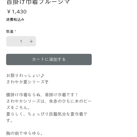
首掛け巾着ブルーシマ
価
￥1,430
格
消費税込み
数量
*
カートに追加する
お祭りわっしょい♪
さわやか夏シリーズ🎐
腰掛け巾着ならぬ、首掛け巾着です！
さわやかシリーズは、朱赤のひもに木のビー
ズをころん。
夏らしく、ちょっぴり民藝気分な夏巾着で
す。
胸の前でゆらゆら。