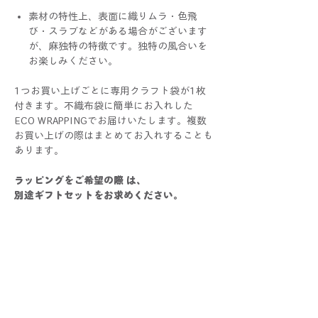
素材の特性上、表面に織りムラ・色飛
び・スラブなどがある場合がございます
が、麻独特の特徴です。独特の風合いを
お楽しみください。
1つお買い上げごとに専用クラフト袋が1枚
付きます。不織布袋に簡単にお入れした
ECO WRAPPINGでお届けいたします。複数
お買い上げの際はまとめてお入れすることも
あります。
ラッピングをご希望の際 は、
別途ギフトセットをお求めください。
巾着はALLハンドメイドです。1つ1つすべて
手作業で制作しているため、色や大きさ、仕
上がり具合に個体差が生じる場合がございま
す。手作りならではの個性としてお楽しみく
ださい！
写真と比較した際にサイズ・色・仕様などに