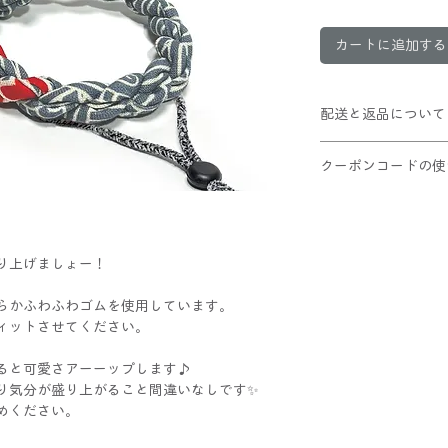
カートに追加する
配送と返品について
クリックポスト配送(
クーポンコードの使
10,000円以上お
この商品は返品不可
①ショッピングカー
②適用ボタンをクリ
③割引が適用された
り上げましょー！
レジへお進みくだ
じ柔らかふわふわゴムを使用しています。
ィットさせてください。
ると可愛さアーーップします♪
り気分が盛り上がること間違いなしです✨
めください。