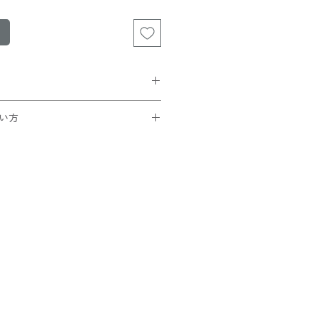
¥185)が選択可能。
い方
買い上げの方は無料です。
です。
トでコードを入力
ック
ことを確認できたら
さい！