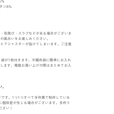
5%
タン8%
ラ・色飛び・スラブなどがある場合がございま
特の風合いをお楽しみください。
るとアジャスターが抜けてしまいます。ご注意
ト袋が1枚付きます。不織布袋に簡単にお入れ
けいたします。複数お買い上げの際はまとめてお入
い。
ドです。1つ1つすべて手作業で制作している
に個体差が生じる場合がございます。手作り
ださい！