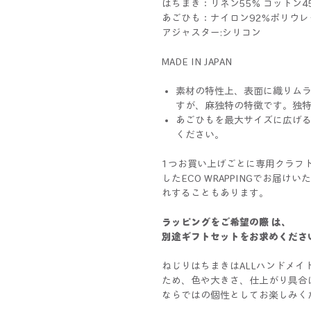
はちまき：リネン55% コットン4
あごひも：ナイロン92%ポリウレ
アジャスター:シリコン
MADE IN JAPAN
素材の特性上、表面に織りム
すが、麻独特の特徴です。独
あごひもを最大サイズに広げ
ください。
1つお買い上げごとに専用クラフ
したECO WRAPPINGでお届
れすることもあります。
ラッピングをご希望の際 は、
別途ギフトセットをお求めくださ
ねじりはちまきはALLハンドメイ
ため、色や大きさ、仕上がり具合
ならではの個性としてお楽しみく