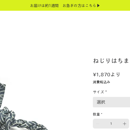
お届けは約1週間 お急ぎの方はこちら▶
ねじりはちま
セ
¥1,870
より
ー
消費税込み
ル
サイズ
*
価
格
選択
数量
*