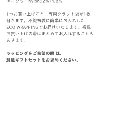
あごひも：Nylon92% PU8%
1つお買い上げごとに専用クラフト袋が1枚
付きます。不織布袋に簡単にお入れした
ECO WRAPPINGでお届けいたします。複数
お買い上げの際はまとめてお入れすることも
あります。
ラッピングをご希望の際 は、
別途ギフトセットをお求めください。
POMPOMHATはALLハンドメイドです。1つ1
つすべて手作業で制作しているため、色や大
きさ、仕上がり具合に個体差が生じる場合が
ございます。手作りならではの個性としてお
楽しみください！
写真と比較した際にサイズ・色・仕様などに
多少の誤差が生じる場合がございます。あら
かじめご了承くださいませ。