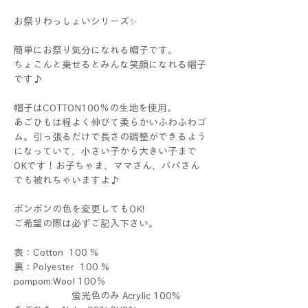
お祭りわっしょいシリーズ✨
簡単にお祭り気分になれる帽子です。
ちょこんと乗せるとみんな笑顔になれる帽子
です♪
帽子はCOTTON100％の生地を使用。
あごひもは程よく伸びて柔らかいふわふわゴ
ム。引っ張るだけで長さの調整ができるよう
になっていて、小さい子から大きい子まで
OKです！お子ちゃま、ママさん、パパさん
でも被れちゃいますよ♪
ポンポンの色を変更してもOK!
ご希望の際は必ずご記入下さい。
表：Cotton 100 %
裏：Polyester 100 %
pompom:Wool 100％
蛍光色のみ Acrylic 100%