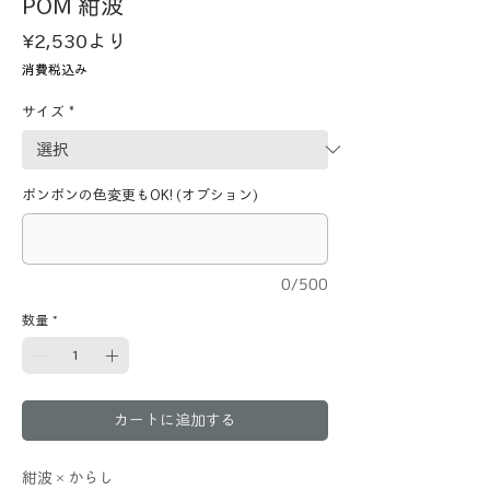
POM 紺波
セ
¥2,530
より
ー
消費税込み
ル
価
サイズ
*
格
ポンポンの色変更もOK! (オプション)
0/500
数量
*
カートに追加する
紺波×からし