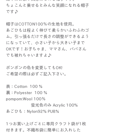
ちょこんと乗せるとみんな笑顔になれる帽子
です♪
帽子はCOTTON100％の生地を使用。
あごひもは程よく伸びて柔らかいふわふわゴ
ム。引っ張るだけで長さの調整ができるよう
になっていて、小さい子から大きい子まで
OKです！お子ちゃま、ママさん、パパさん
でも被れちゃいますよ♪
ポンポンの色を変更してもOK!
ご希望の際は必ずご記入下さい。
表：Cotton 100 %
裏：Polyester 100 %
pompom:Wool 100％
蛍光色のみ Acrylic 100%
あごひも：Nylon92% PU8%
1つお買い上げごとに専用クラフト袋が1枚
付きます。不織布袋に簡単にお入れした