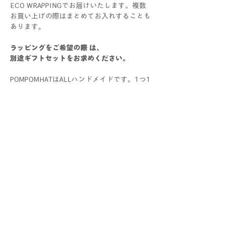
ECO WRAPPINGでお届けいたします。複数
お買い上げの際はまとめてお入れすることも
あります。
ラッピングをご希望の際 は、
別途ギフトセットをお求めください。
POMPOMHATはALLハンドメイドです。1つ1
つすべて手作業で制作しているため、色や大
きさ、仕上がり具合に個体差が生じる場合が
ございます。手作りならではの個性としてお
楽しみください！
写真と比較した際にサイズ・色・仕様などに
多少の誤差が生じる場合がございます。あら
かじめご了承くださいませ。
配送と返品について
クリックポスト配送(¥185)が選択可能。
クーポンコードの使い方
10,000円以上お買い上げの方は無料です。