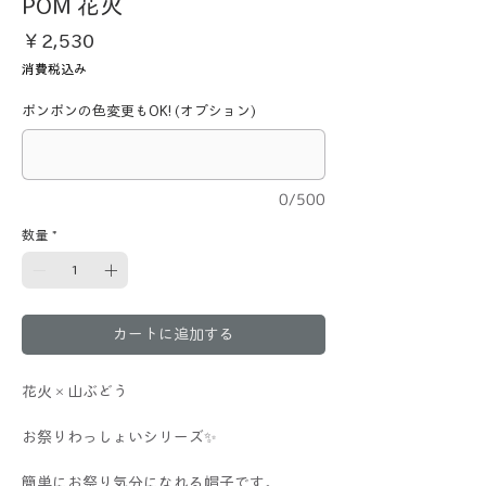
POM 花火
価
￥2,530
格
消費税込み
ポンポンの色変更もOK! (オプション)
0/500
数量
*
カートに追加する
花火×山ぶどう
お祭りわっしょいシリーズ✨
簡単にお祭り気分になれる帽子です。