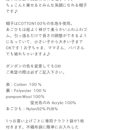
ちょこんと乗せるとみんな笑顔になれる帽子
です♪
帽子はCOTTON100％の生地を使用。
あごひもは程よく伸びて柔らかいふわふわゴ
ム。引っ張るだけで長さの調整ができるよう
になっていて、小さい子から大きい子まで
OKです！お子ちゃま、ママさん、パパさん
でも被れちゃいますよ♪
ポンポンの色を変更してもOK!
ご希望の際は必ずご記入下さい。
表：Cotton 100 %
裏：Polyester 100 %
pompom:Wool 100％
蛍光色のみ Acrylic 100%
あごひも：Nylon92% PU8%
1つお買い上げごとに専用クラフト袋が1枚
付きます。不織布袋に簡単にお入れした