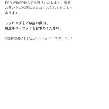
ECO WRAPPINGでお届けいたします。複数
お買い上げの際はまとめてお入れすることも
あります。
ラッピングをご希望の際 は、
別途ギフトセットをお求めください。
POMPOMHATはALLハンドメイドです。1つ1
つすべて手作業で制作しているため、色や大
きさ、仕上がり具合に個体差が生じる場合が
ございます。手作りならではの個性としてお
楽しみください！
写真と比較した際にサイズ・色・仕様などに
多少の誤差が生じる場合がございます。あら
かじめご了承くださいませ。
配送と返品について
クリックポスト配送(¥185)が選択可能。
クーポンコードの使い方
10,000円以上お買い上げの方は無料です。