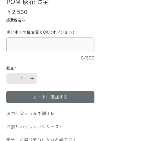
POM 灰花七宝
価
￥2,530
格
消費税込み
ポンポンの色変更もOK! (オプション)
0/500
数量
*
カートに追加する
灰花七宝×ラムネ鮮オレ
お祭りわっしょいシリーズ✨
簡単にお祭り気分になれる帽子です。