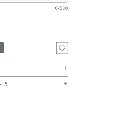
0/500
買い上げの方は無料。
い方
クリックポスト配送が
ンが多少つぶれます。
トでコードを入力
ぶれます。
ック
ださい。
ことを確認できたら
さい！