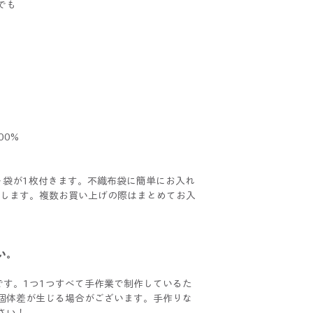
でも
00%
ト袋が1枚付きます。不織布袋に簡単にお入れ
けいたします。複数お買い上げの際はまとめてお入
い。
イドです。1つ1つすべて手作業で制作しているた
個体差が生じる場合がございます。手作りな
さい！