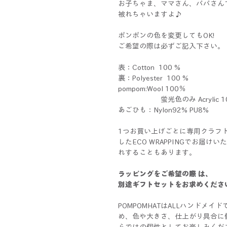
お子ちゃま、ママさん、パパさん
被れちゃいますよ♪
ポンポンの色を変更してもOK!
ご希望の際は必ずご記入下さい。
表：Cotton 100 %
裏：Polyester 100 %
pompom:Wool 100％
蛍光色のみ Acrylic 1
あごひも：Nylon92% PU8%
1つお買い上げごとに専用クラフ
したECO WRAPPINGでお届
れすることもあります。
ラッピングをご希望の際 は、
別途ギフトセットをお求めくださ
POMPOMHATはALLハンドメ
め、色や大きさ、仕上がり具合に
らではの個性としてお楽しみくだ