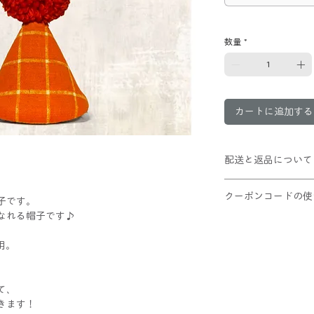
数量
*
カートに追加する
配送と返品について
10,000円以上お
クーポンコードの使
POMPOMHATは
子です。
可能ですが、ポンポ
なれる帽子です♪
①ショッピングカー
Lサイズはさらにつ
②適用ボタンをクリ
ご理解の上ご利用く
用。
③割引が適用された
レジへお進みくだ
て、
きます！