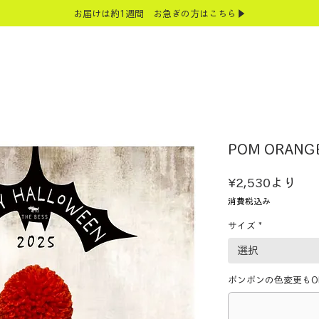
お届けは約1週間 お急ぎの方はこちら▶
POM ORANG
セ
¥2,530
より
ー
消費税込み
ル
サイズ
*
価
格
選択
ポンポンの色変更もOK