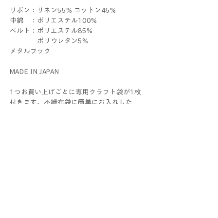
リボン：リネン55% コットン45%
中綿 ：ポリエステル100%
ベルト：ポリエステル85%
ポリウレタン5%
メタルフック
MADE IN JAPAN
1つお買い上げごとに専用クラフト袋が1枚
付きます。不織布袋に簡単にお入れした
ECO WRAPPINGでお届けいたします。複数
お買い上げの際はまとめてお入れすることも
あります。
ラッピングをご希望の際 は、
別途ギフトセットをお求めください。
THERIBONはALLハンドメイドです。1つ1つ
すべて手作業で制作しているため、色や大き
さ、仕上がり具合に個体差が生じる場合がご
ざいます。手作りならではの個性としてお楽