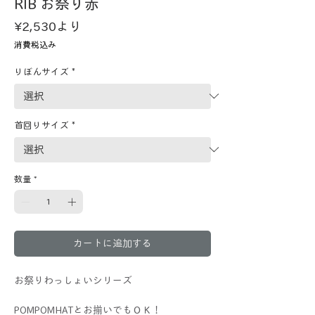
RIB お祭り赤
セ
¥2,530
より
ー
消費税込み
ル
価
りぼんサイズ
*
格
首回りサイズ
*
数量
*
カートに追加する
お祭りわっしょいシリーズ
POMPOMHATとお揃いでもＯＫ！