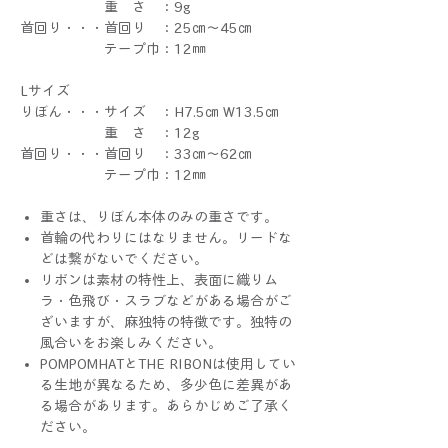
重 さ ：9g
首回り・・・首回り ：25㎝～45㎝
テープ巾：12㎜
Lサイズ
りぼん・・・サイズ ：H7.5㎝ W13.5㎝
重 さ ：12g
首回り・・・首回り ：33㎝～62㎝
テープ巾：12㎜
重さは、りぼん本体のみの重さです。
首輪の代わりにはなりません。リードな
どは繋がないでください。
リボンは素材の特性上、表面に織りム
ラ・色飛び・スラブなどがある場合がご
ざいますが、麻独特の特徴です。独特の
風合いをお楽しみください。
POMPOMHATとTHE RIBONは使用してい
る生地が異なるため、多少色に差異があ
る場合があります。あらかじめご了承く
ださい。