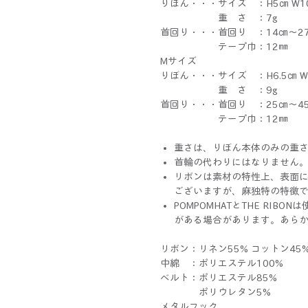
りぼん・・・サイズ ：H5㎝ W
重 さ ：7g
首回り・・・首回り ：14㎝～
テープ巾：12㎜
Mサイズ
りぼん・・・サイズ ：H6.5㎝ 
重 さ ：9g
首回り・・・首回り ：25㎝～
テープ巾：12㎜
重さは、りぼん本体のみの重
首輪の代わりにはなりません
リボンは素材の特性上、表面
ございますが、麻独特の特徴
POMPOMHATとTHE RI
がある場合があります。あら
リボン：リネン55% コットン45
中綿 ：ポリエステル100%
ベルト：ポリエステル85%
ポリウレタン5%
メタルフック