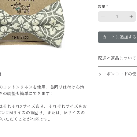
数量
*
カートに追加する
配送と返品について
クリックポスト配送(
クーポンコードの使
！
10,000円以上お
この商品は返品不可
①ショッピングカー
のコットンリネンを使用。首回りは付け心地
②適用ボタンをクリ
さの調整も簡単にできます！
③割引が適用された
レジへお進みくだ
はそれぞれ2サイズあり、それぞれサイズをお
ボンにMサイズの首回り、または、Mサイズの
びいただくことが可能です。