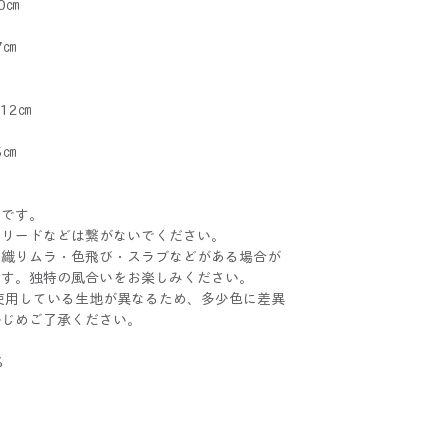
10㎝
27㎝
W12㎝
45㎝
さです。
。リードなどは繋がないでください。
に織りムラ・色飛び・スラブなどがある場合が
です。独特の風合いをお楽しみください。
BONは使用している生地が異なるため、多少色に差異
かじめご了承ください。
%