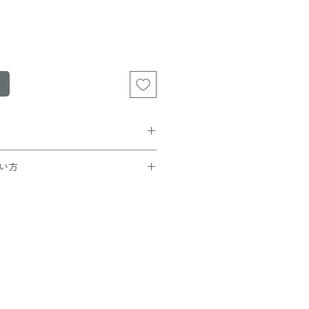
¥185)が選択可能。
い方
買い上げの方は無料です。
です。
トでコードを入力
ック
ことを確認できたら
さい！