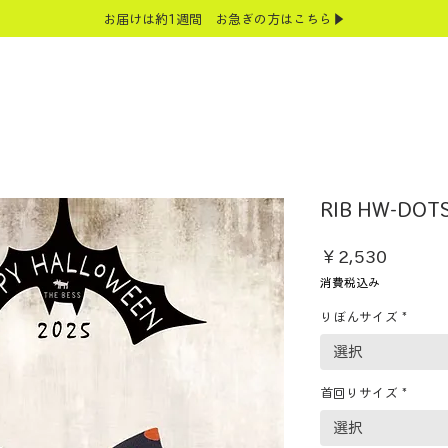
お届けは約1週間 お急ぎの方はこちら▶
RIB HW-DOT
価
￥2,530
格
消費税込み
りぼんサイズ
*
選択
首回りサイズ
*
選択