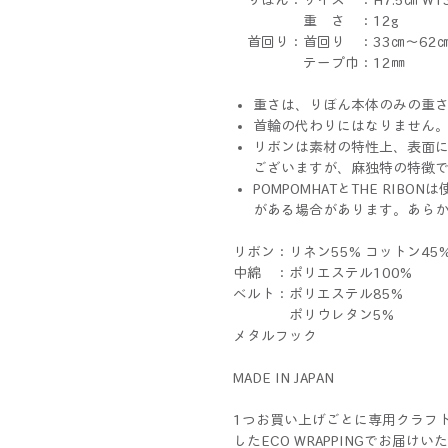
重 さ ：12g
首回り：首回り ：33㎝～6
テープ巾：12㎜
重さは、りぼん本体のみの重
首輪の代わりにはなりません
リボンは素材の特性上、表面
ございますが、麻独特の特徴
POMPOMHATとTHE RI
がある場合があります。あら
リボン：リネン55% コットン45
中綿 ：ポリエステル100%
ベルト：ポリエステル85%
ポリウレタン5%
メタルフック
MADE IN JAPAN
1つお買い上げごとに専用クラフ
したECO WRAPPINGでお届