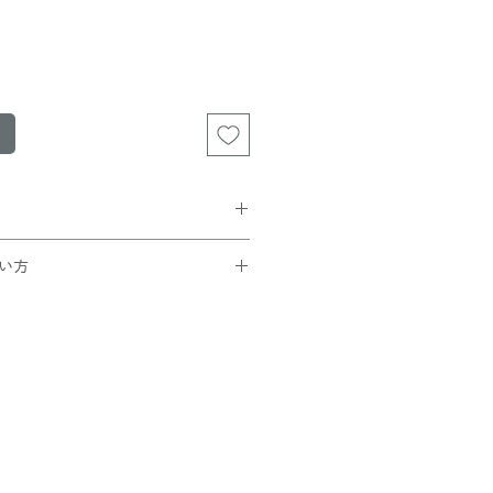
¥185)が選択可能。
い方
買い上げの方は無料です。
です。
トでコードを入力
ック
ことを確認できたら
さい！