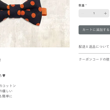
数量
*
カートに追加する
配送と返品について
クリックポスト配送(
クーポンコードの使
！
10,000円以上お
、
この商品は返品不可
①ショッピングカー
、
②適用ボタンをクリ
ろ♥
③割引が適用された
レジへお進みくだ
のコットン
の優しい
も簡単に