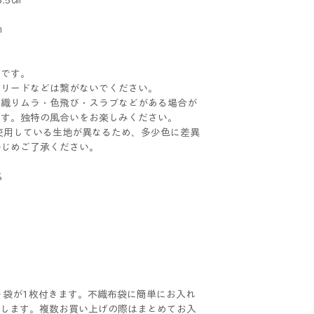
2㎝
さです。
。リードなどは繋がないでください。
に織りムラ・色飛び・スラブなどがある場合が
です。独特の風合いをお楽しみください。
BONは使用している生地が異なるため、多少色に差異
かじめご了承ください。
%
ト袋が1枚付きます。不織布袋に簡単にお入れ
けいたします。複数お買い上げの際はまとめてお入