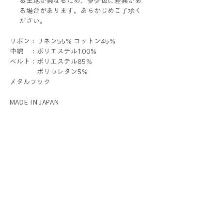
る生地が異なるため、多少色に差異があ
る場合があります。あらかじめご了承く
ださい。
リボン：リネン55% コットン45%
中綿 ：ポリエステル100%
ベルト：ポリエステル85%
ポリウレタン5%
メタルフック
MADE IN JAPAN
1つお買い上げごとに専用クラフト袋が1枚
付きます。不織布袋に簡単にお入れした
ECO WRAPPINGでお届けいたします。複数
お買い上げの際はまとめてお入れすることも
あります。
ラッピングをご希望の際 は、
別途ギフトセットをお求めください。
THERIBONはALLハンドメイドです。1つ1つ