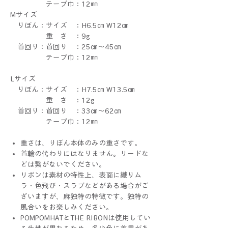
テープ巾：12㎜
Mサイズ
りぼん：サイズ ：H6.5㎝ W12㎝
重 さ ：9g
首回り：首回り ：25㎝～45㎝
テープ巾：12㎜
Lサイズ
りぼん：サイズ ：H7.5㎝ W13.5㎝
重 さ ：12g
首回り：首回り ：33㎝～62㎝
テープ巾：12㎜
重さは、りぼん本体のみの重さです。
首輪の代わりにはなりません。リードな
どは繋がないでください。
リボンは素材の特性上、表面に織りム
ラ・色飛び・スラブなどがある場合がご
ざいますが、麻独特の特徴です。独特の
風合いをお楽しみください。
POMPOMHATとTHE RIBONは使用してい