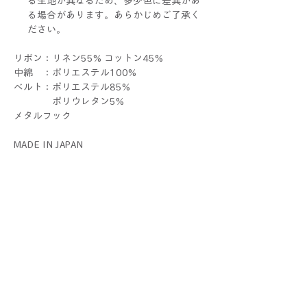
る生地が異なるため、多少色に差異があ
る場合があります。あらかじめご了承く
ださい。
リボン：リネン55% コットン45%
中綿 ：ポリエステル100%
ベルト：ポリエステル85%
ポリウレタン5%
メタルフック
MADE IN JAPAN
1つお買い上げごとに専用クラフト袋が1枚
付きます。不織布袋に簡単にお入れした
ECO WRAPPINGでお届けいたします。複数
お買い上げの際はまとめてお入れすることも
あります。
ラッピングをご希望の際 は、
別途ギフトセットをお求めください。
THERIBONはALLハンドメイドです。1つ1つ