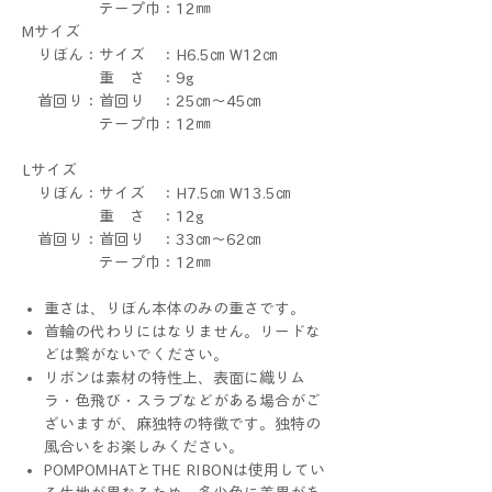
テープ巾：12㎜
Mサイズ
りぼん：サイズ ：H6.5㎝ W12㎝
重 さ ：9g
首回り：首回り ：25㎝～45㎝
テープ巾：12㎜
Lサイズ
りぼん：サイズ ：H7.5㎝ W13.5㎝
重 さ ：12g
首回り：首回り ：33㎝～62㎝
テープ巾：12㎜
重さは、りぼん本体のみの重さです。
首輪の代わりにはなりません。リードな
どは繋がないでください。
リボンは素材の特性上、表面に織りム
ラ・色飛び・スラブなどがある場合がご
ざいますが、麻独特の特徴です。独特の
風合いをお楽しみください。
POMPOMHATとTHE RIBONは使用してい