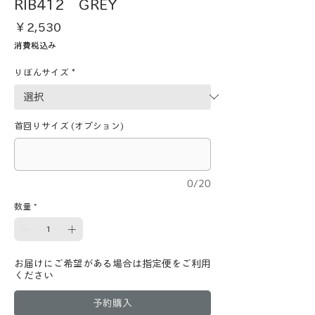
RIB412 GREY
価
￥2,530
格
消費税込み
りぼんサイズ
*
首回りサイズ (オプション)
0/20
数量
*
お届けにご希望がある場合は指定便をご利用
ください
予約購入