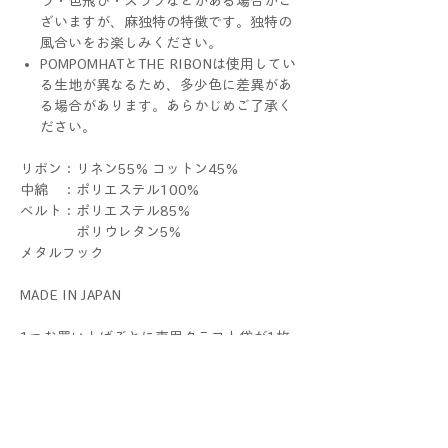
ラ・色飛び・スラブなどがある場合がご
ざいますが、麻独特の特徴です。独特の
風合いをお楽しみください。
POMPOMHATとTHE RIBONは使用してい
る生地が異なるため、多少色に差異があ
る場合があります。あらかじめご了承く
ださい。
リボン：リネン55% コットン45%
中綿 ：ポリエステル100%
ベルト：ポリエステル85%
ポリウレタン5%
メタルフック
MADE IN JAPAN
1つお買い上げごとに専用クラフト袋が1枚
付きます。不織布袋に簡単にお入れした
ECO WRAPPINGでお届けいたします。複数
お買い上げの際はまとめてお入れすることも
あります。