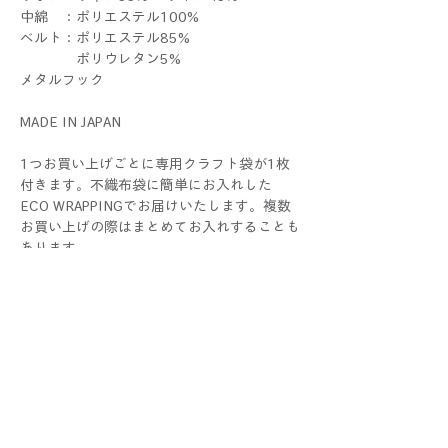
中綿 ：ポリエステル100%
ベルト：ポリエステル85%
ポリウレタン5%
メタルフック
MADE IN JAPAN
1つお買い上げごとに専用クラフト袋が1枚
付きます。不織布袋に簡単にお入れした
ECO WRAPPINGでお届けいたします。複数
お買い上げの際はまとめてお入れすることも
あります。
ラッピングをご希望の際 は、
別途ギフトセットをお求めください。
THERIBONはALLハンドメイドです。1つ1つ
すべて手作業で制作しているため、色や大き
さ、仕上がり具合に個体差が生じる場合がご
ざいます。手作りならではの個性としてお楽
しみください！