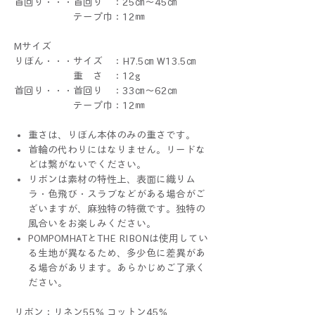
首回り・・・首回り ：25㎝～45㎝
テープ巾：12㎜
Mサイズ
りぼん・・・サイズ ：H7.5㎝ W13.5㎝
重 さ ：12g
首回り・・・首回り ：33㎝～62㎝
テープ巾：12㎜
重さは、りぼん本体のみの重さです。
首輪の代わりにはなりません。リードな
どは繋がないでください。
リボンは素材の特性上、表面に織りム
ラ・色飛び・スラブなどがある場合がご
ざいますが、麻独特の特徴です。独特の
風合いをお楽しみください。
POMPOMHATとTHE RIBONは使用してい
る生地が異なるため、多少色に差異があ
る場合があります。あらかじめご了承く
ださい。
リボン：リネン55% コットン45%