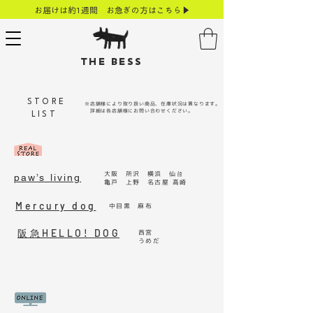
お届けは約1週間 お急ぎの方はこちら▶
THE BESS
STORE
※店舗様により取り扱い商品、在庫状況は異なります。
​ 詳細は各店舗様にお問い合わせください。
LIST
大阪 所沢 横浜 仙台
paw’s living
亀戸 上野 名古屋 高崎
Mercury dog
中目黒 麻布
阪急HELLO! DOG
西宮
うめだ