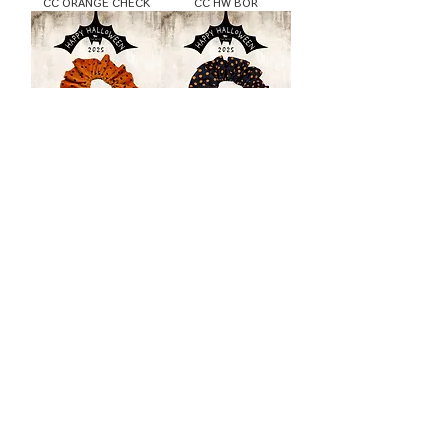
CC ORANGE CHECK
CC HW BOR
CC HW-DOTS ORANGE
CC HW-DOTS BLACK
CC MERI ST
CC DOT RED